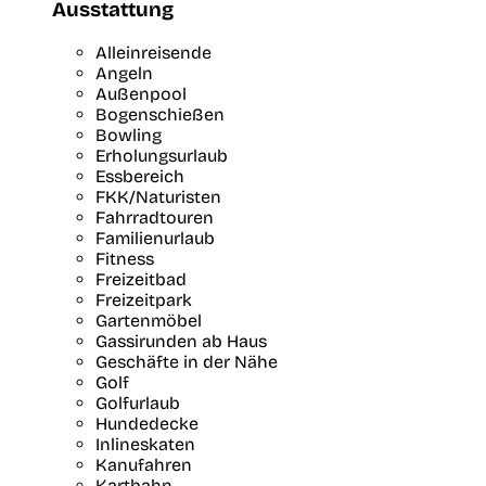
Ausstattung
Alleinreisende
Angeln
Außenpool
Bogenschießen
Bowling
Erholungsurlaub
Essbereich
FKK/Naturisten
Fahrradtouren
Familienurlaub
Fitness
Freizeitbad
Freizeitpark
Gartenmöbel
Gassirunden ab Haus
Geschäfte in der Nähe
Golf
Golfurlaub
Hundedecke
Inlineskaten
Kanufahren
Kartbahn