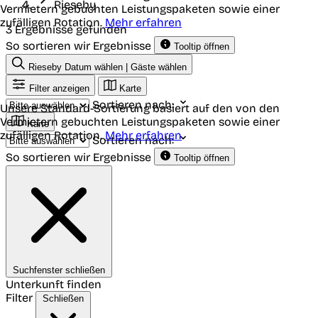
Rieseby
Vermietern gebuchten Leistungspaketen sowie einer
zufälligen Rotation.
Mehr erfahren
3 Ergebnisse gefunden
So sortieren wir Ergebnisse
Tooltip öffnen
Rieseby
Datum wählen | Gäste wählen
Filter anzeigen
Karte
Sortieren nach:
Unsere Standard-Sortierung basiert auf den von den
Vermietern gebuchten Leistungspaketen sowie einer
Karte
zufälligen Rotation.
Mehr erfahren
Sortieren nach:
So sortieren wir Ergebnisse
Tooltip öffnen
Suchfenster schließen
Unterkunft finden
Filter
Schließen