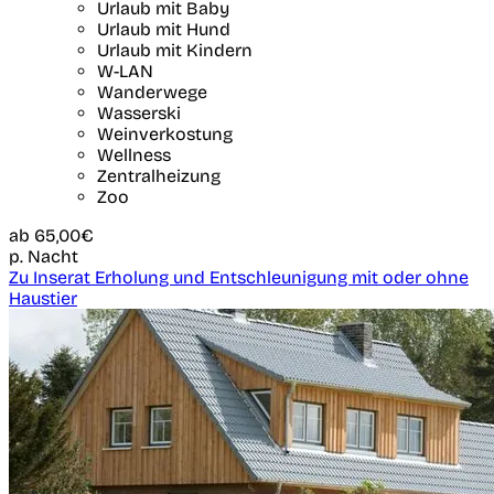
Urlaub mit Baby
Urlaub mit Hund
Urlaub mit Kindern
W-LAN
Wanderwege
Wasserski
Weinverkostung
Wellness
Zentralheizung
Zoo
ab
65,00€
p. Nacht
Zu Inserat Erholung und Entschleunigung mit oder ohne
Haustier