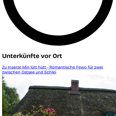
Unterkünfte vor Ort
Zu Inserat Min lütt hütt - Romantische Fewo für zwei
zwischen Ostsee und Schlei