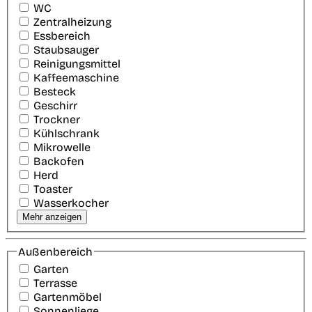
WC
Zentralheizung
Essbereich
Staubsauger
Reinigungsmittel
Kaffeemaschine
Besteck
Geschirr
Trockner
Kühlschrank
Mikrowelle
Backofen
Herd
Toaster
Wasserkocher
Mehr anzeigen
Außenbereich
Garten
Terrasse
Gartenmöbel
Sonnenliege