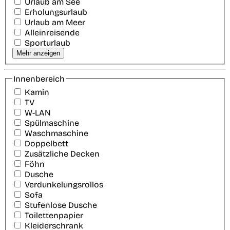
Urlaub am See
Erholungsurlaub
Urlaub am Meer
Alleinreisende
Sporturlaub
Mehr anzeigen
Innenbereich
Kamin
TV
W-LAN
Spülmaschine
Waschmaschine
Doppelbett
Zusätzliche Decken
Föhn
Dusche
Verdunkelungsrollos
Sofa
Stufenlose Dusche
Toilettenpapier
Kleiderschrank