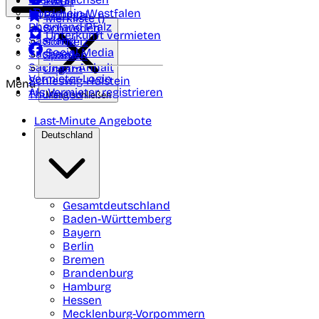
Polen
FAQ
Nordrhein-Westfalen
Portugal
Merkliste (
)
Rheinland Pfalz
Schweden
Unterkunft vermieten
Saarland
Schweiz
Social Media
Sachsen
Spanien
Sachsen-Anhalt
Ungarn
Vermieter-Login
Schleswig-Holstein
Menü
Als Vermieter registrieren
Thüringen
Menü schließen
Last-Minute Angebote
Deutschland
Gesamtdeutschland
Baden-Württemberg
Bayern
Berlin
Bremen
Brandenburg
Hamburg
Hessen
Mecklenburg-Vorpommern