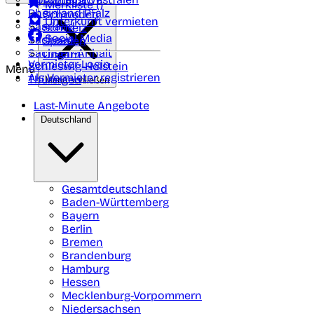
Portugal
Merkliste (
)
Rheinland Pfalz
Schweden
Unterkunft vermieten
Saarland
Schweiz
Social Media
Sachsen
Spanien
Sachsen-Anhalt
Ungarn
Vermieter-Login
Schleswig-Holstein
Menü
Als Vermieter registrieren
Thüringen
Menü schließen
Last-Minute Angebote
Deutschland
Gesamtdeutschland
Baden-Württemberg
Bayern
Berlin
Bremen
Brandenburg
Hamburg
Hessen
Mecklenburg-Vorpommern
Niedersachsen