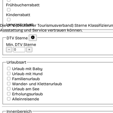
Frühbucherrabatt
Kinderrabatt
Langzeitrabatt
Die DTV (Deutscher Tourismusverband) Sterne Klassifizierun
Ausstattung und Service vertrauen können.
DTV Sterne
Min. DTV Sterne
−
+
Urlaubsart
Urlaub mit Baby
Urlaub mit Hund
Familienurlaub
Wander- und Kletterurlaub
Urlaub am See
Erholungsurlaub
Alleinreisende
Innenbereich