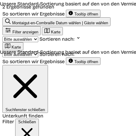
Unsere Standard-Sortierung basiert auf den von den Vermie
2 Ergebnisse gefunden
So sortieren wir Ergebnisse
Tooltip öffnen
Montaigut-en-Combraille
Datum wählen | Gäste wählen
Filter anzeigen
Karte
Sortieren nach:
Karte
Unsere Standard-Sortierung basiert auf den von den Vermie
Sortieren nach:
So sortieren wir Ergebnisse
Tooltip öffnen
Suchfenster schließen
Unterkunft finden
Filter
Schließen