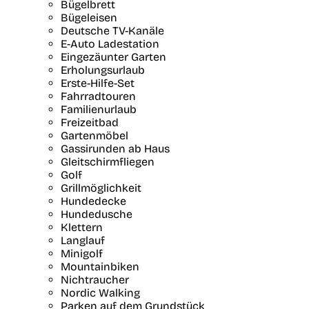
Bügelbrett
Bügeleisen
Deutsche TV-Kanäle
E-Auto Ladestation
Eingezäunter Garten
Erholungsurlaub
Erste-Hilfe-Set
Fahrradtouren
Familienurlaub
Freizeitbad
Gartenmöbel
Gassirunden ab Haus
Gleitschirmfliegen
Golf
Grillmöglichkeit
Hundedecke
Hundedusche
Klettern
Langlauf
Minigolf
Mountainbiken
Nichtraucher
Nordic Walking
Parken auf dem Grundstück