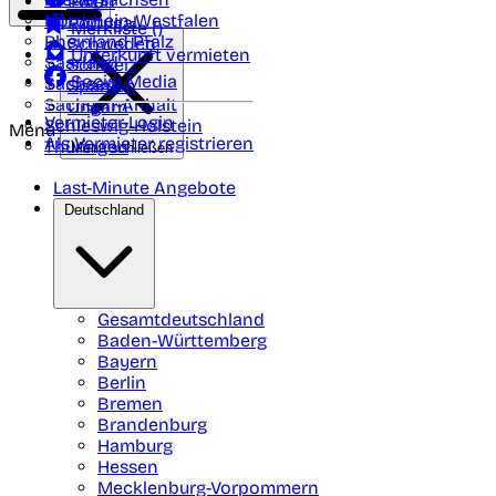
Polen
FAQ
Nordrhein-Westfalen
Portugal
Merkliste (
)
Rheinland Pfalz
Schweden
Unterkunft vermieten
Saarland
Schweiz
Social Media
Sachsen
Spanien
Sachsen-Anhalt
Ungarn
Vermieter-Login
Schleswig-Holstein
Menü
Als Vermieter registrieren
Thüringen
Menü schließen
Last-Minute Angebote
Deutschland
Gesamtdeutschland
Baden-Württemberg
Bayern
Berlin
Bremen
Brandenburg
Hamburg
Hessen
Mecklenburg-Vorpommern