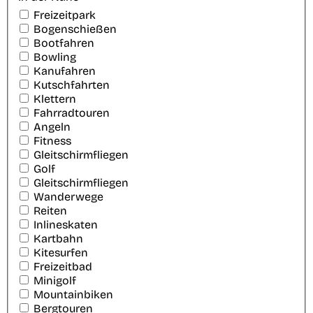
Freizeitpark
Bogenschießen
Bootfahren
Bowling
Kanufahren
Kutschfahrten
Klettern
Fahrradtouren
Angeln
Fitness
Gleitschirmfliegen
Golf
Gleitschirmfliegen
Wanderwege
Reiten
Inlineskaten
Kartbahn
Kitesurfen
Freizeitbad
Minigolf
Mountainbiken
Bergtouren