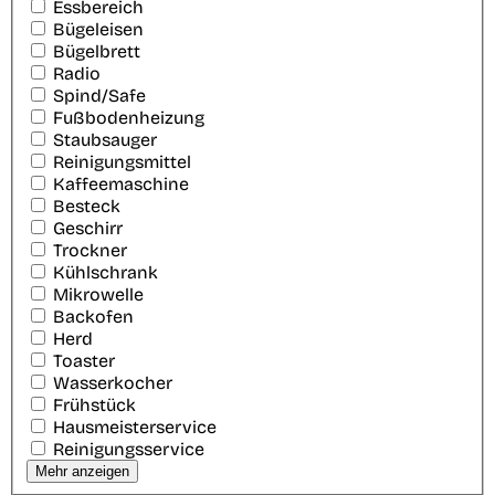
Essbereich
Bügeleisen
Bügelbrett
Radio
Spind/Safe
Fußbodenheizung
Staubsauger
Reinigungsmittel
Kaffeemaschine
Besteck
Geschirr
Trockner
Kühlschrank
Mikrowelle
Backofen
Herd
Toaster
Wasserkocher
Frühstück
Hausmeisterservice
Reinigungsservice
Mehr anzeigen