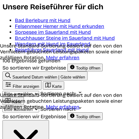
Unsere Reiseführer für dich
Bad Berleburg mit Hund
Felsenmeer Hemer mit Hund erkunden
Sorpesee im Sauerland mit Hund
Bruchhauser Steine im Sauerland mit Hund
Wandern mit Hund im Sauerland
Unsere Standard-Sortierung basiert auf den von den
Reiseführer Sauerland mit Hund
Vermietern gebuchten Leistungspaketen sowie einer
zufälligen Rotation.
Mehr erfahren
106 Ergebnisse gefunden
So sortieren wir Ergebnisse
Tooltip öffnen
Sauerland
Datum wählen | Gäste wählen
Filter anzeigen
Karte
Sortieren nach:
Unsere Standard-Sortierung basiert auf den von den
Vermietern gebuchten Leistungspaketen sowie einer
Karte
zufälligen Rotation.
Mehr erfahren
Sortieren nach:
So sortieren wir Ergebnisse
Tooltip öffnen