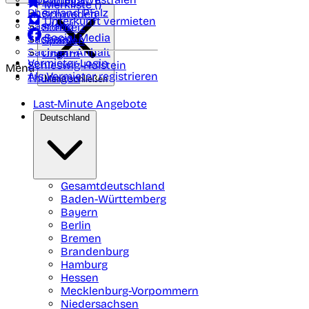
Portugal
Merkliste (
)
Rheinland Pfalz
Schweden
Unterkunft vermieten
Saarland
Schweiz
Social Media
Sachsen
Spanien
Sachsen-Anhalt
Ungarn
Vermieter-Login
Schleswig-Holstein
Menü
Als Vermieter registrieren
Thüringen
Menü schließen
Last-Minute Angebote
Deutschland
Gesamtdeutschland
Baden-Württemberg
Bayern
Berlin
Bremen
Brandenburg
Hamburg
Hessen
Mecklenburg-Vorpommern
Niedersachsen