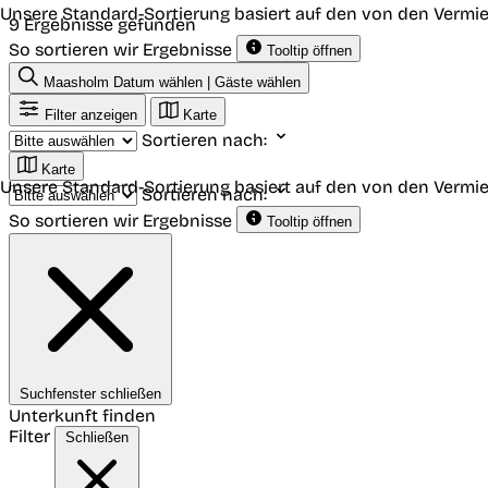
Unsere Standard-Sortierung basiert auf den von den Vermie
9 Ergebnisse gefunden
So sortieren wir Ergebnisse
Tooltip öffnen
Maasholm
Datum wählen | Gäste wählen
Filter anzeigen
Karte
Sortieren nach:
Karte
Unsere Standard-Sortierung basiert auf den von den Vermie
Sortieren nach:
So sortieren wir Ergebnisse
Tooltip öffnen
Suchfenster schließen
Unterkunft finden
Filter
Schließen