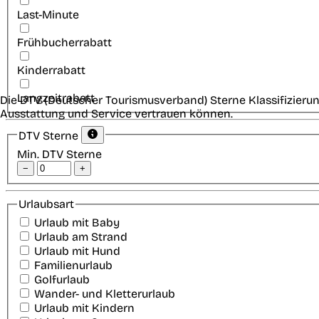
Last-Minute
Frühbucherrabatt
Kinderrabatt
Langzeitrabatt
Die DTV (Deutscher Tourismusverband) Sterne Klassifizierun
Ausstattung und Service vertrauen können.
DTV Sterne
Min. DTV Sterne
−
+
Urlaubsart
Urlaub mit Baby
Urlaub am Strand
Urlaub mit Hund
Familienurlaub
Golfurlaub
Wander- und Kletterurlaub
Urlaub mit Kindern