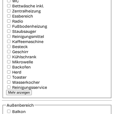
WC
Bettwäsche inkl.
Zentralheizung
Essbereich
Radio
Fußbodenheizung
Staubsauger
Reinigungsmittel
Kaffeemaschine
Besteck
Geschirr
Kühlschrank
Mikrowelle
Backofen
Herd
Toaster
Wasserkocher
Reinigungsservice
Mehr anzeigen
Außenbereich
Balkon