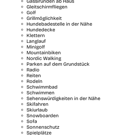
Gassirunden ab Haus
Gleitschirmfliegen
Golf
Grillmöglichkeit
Hundebadestelle in der Nähe
Hundedecke
Klettern
Langlauf
Minigolf
Mountainbiken
Nordic Walking
Parken auf dem Grundstück
Radio
Reiten
Rodeln
Schwimmbad
Schwimmen
Sehenswürdigkeiten in der Nähe
Skifahren
Skiurlaub
Snowboarden
Sofa
Sonnenschutz
Spielplätze