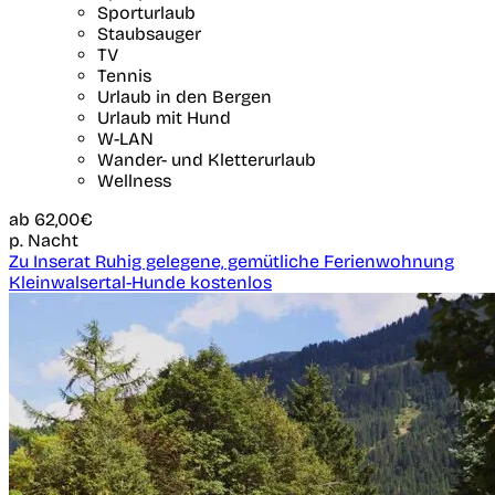
Sporturlaub
Staubsauger
TV
Tennis
Urlaub in den Bergen
Urlaub mit Hund
W-LAN
Wander- und Kletterurlaub
Wellness
ab
62,00€
p. Nacht
Zu Inserat Ruhig gelegene, gemütliche Ferienwohnung
Kleinwalsertal-Hunde kostenlos