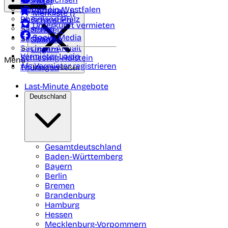
Polen
FAQ
Nordrhein-Westfalen
Portugal
Merkliste (
)
Rheinland Pfalz
Schweden
Unterkunft vermieten
Saarland
Schweiz
Social Media
Sachsen
Spanien
Sachsen-Anhalt
Ungarn
Vermieter-Login
Schleswig-Holstein
Menü
Als Vermieter registrieren
Thüringen
Menü schließen
Last-Minute Angebote
Deutschland
Gesamtdeutschland
Baden-Württemberg
Bayern
Berlin
Bremen
Brandenburg
Hamburg
Hessen
Mecklenburg-Vorpommern