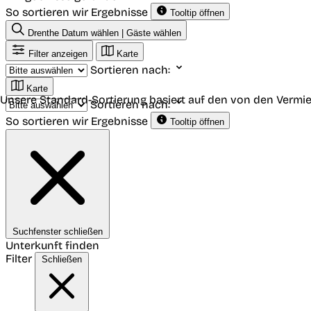
So sortieren wir Ergebnisse
Tooltip öffnen
Drenthe
Datum wählen | Gäste wählen
Filter anzeigen
Karte
Sortieren nach:
Karte
Unsere Standard-Sortierung basiert auf den von den Vermie
Sortieren nach:
So sortieren wir Ergebnisse
Tooltip öffnen
Suchfenster schließen
Unterkunft finden
Filter
Schließen