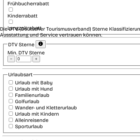
Frühbucherrabatt
Kinderrabatt
Langzeitrabatt
Die DTV (Deutscher Tourismusverband) Sterne Klassifizierun
Ausstattung und Service vertrauen können.
DTV Sterne
Min. DTV Sterne
−
+
Urlaubsart
Urlaub mit Baby
Urlaub mit Hund
Familienurlaub
Golfurlaub
Wander- und Kletterurlaub
Urlaub mit Kindern
Alleinreisende
Sporturlaub