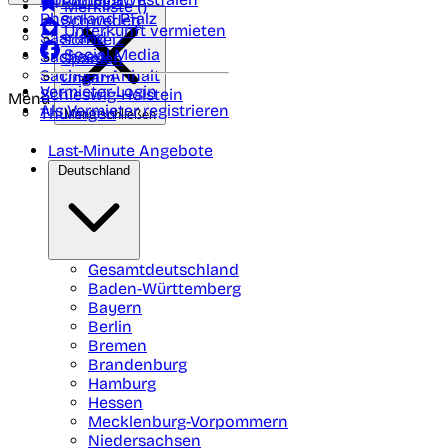
Portugal
Merkliste (
)
Rheinland Pfalz
Schweden
Unterkunft vermieten
Saarland
Schweiz
Social Media
Sachsen
Spanien
Sachsen-Anhalt
Ungarn
Vermieter-Login
Schleswig-Holstein
Menü
Als Vermieter registrieren
Thüringen
Menü schließen
Last-Minute Angebote
Deutschland
Gesamtdeutschland
Baden-Württemberg
Bayern
Berlin
Bremen
Brandenburg
Hamburg
Hessen
Mecklenburg-Vorpommern
Niedersachsen