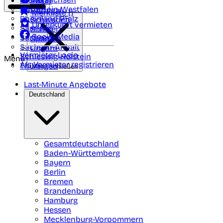
Polen
FAQ
Nordrhein-Westfalen
Portugal
Merkliste (
)
Rheinland Pfalz
Schweden
Unterkunft vermieten
Saarland
Schweiz
Social Media
Sachsen
Spanien
Sachsen-Anhalt
Ungarn
Vermieter-Login
Schleswig-Holstein
Menü
Als Vermieter registrieren
Thüringen
Menü schließen
Last-Minute Angebote
Deutschland
Gesamtdeutschland
Baden-Württemberg
Bayern
Berlin
Bremen
Brandenburg
Hamburg
Hessen
Mecklenburg-Vorpommern