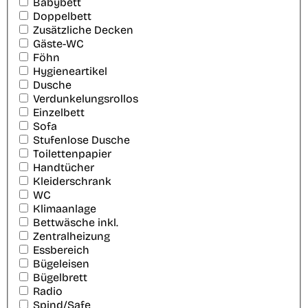
Babybett
Doppelbett
Zusätzliche Decken
Gäste-WC
Föhn
Hygieneartikel
Dusche
Verdunkelungsrollos
Einzelbett
Sofa
Stufenlose Dusche
Toilettenpapier
Handtücher
Kleiderschrank
WC
Klimaanlage
Bettwäsche inkl.
Zentralheizung
Essbereich
Bügeleisen
Bügelbrett
Radio
Spind/Safe