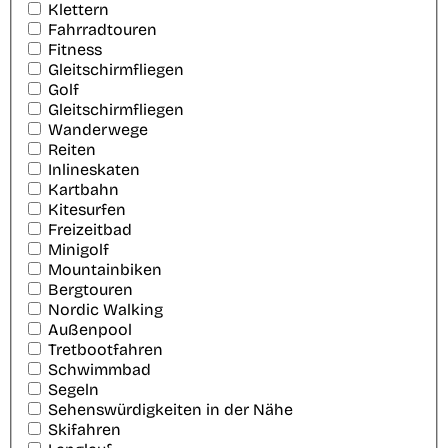
Klettern
Fahrradtouren
Fitness
Gleitschirmfliegen
Golf
Gleitschirmfliegen
Wanderwege
Reiten
Inlineskaten
Kartbahn
Kitesurfen
Freizeitbad
Minigolf
Mountainbiken
Bergtouren
Nordic Walking
Außenpool
Tretbootfahren
Schwimmbad
Segeln
Sehenswürdigkeiten in der Nähe
Skifahren