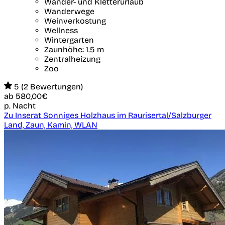
Wander- und Kletterurlaub
Wanderwege
Weinverkostung
Wellness
Wintergarten
Zaunhöhe: 1.5 m
Zentralheizung
Zoo
5 (2 Bewertungen)
ab
580,00€
p. Nacht
Zu Inserat Sonniges Holzhaus im Raurisertal/Salzburger
Land, Zaun, Kamin, WLAN