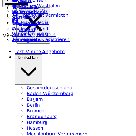
Polen
FAQ
Nordrhein-Westfalen
Portugal
Merkliste (
)
Rheinland Pfalz
Schweden
Unterkunft vermieten
Saarland
Schweiz
Social Media
Sachsen
Spanien
Sachsen-Anhalt
Ungarn
Vermieter-Login
Schleswig-Holstein
Menü
Als Vermieter registrieren
Thüringen
Menü schließen
Last-Minute Angebote
Deutschland
Gesamtdeutschland
Baden-Württemberg
Bayern
Berlin
Bremen
Brandenburg
Hamburg
Hessen
Mecklenburg-Vorpommern