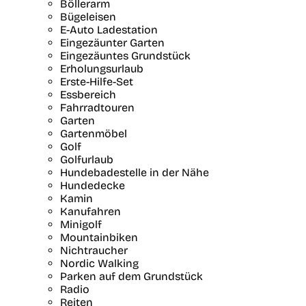
Böllerarm
Bügeleisen
E-Auto Ladestation
Eingezäunter Garten
Eingezäuntes Grundstück
Erholungsurlaub
Erste-Hilfe-Set
Essbereich
Fahrradtouren
Garten
Gartenmöbel
Golf
Golfurlaub
Hundebadestelle in der Nähe
Hundedecke
Kamin
Kanufahren
Minigolf
Mountainbiken
Nichtraucher
Nordic Walking
Parken auf dem Grundstück
Radio
Reiten