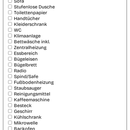
Sofa
Stufenlose Dusche
Toilettenpapier
Handtücher
Kleiderschrank
WC
Klimaanlage
Bettwäsche inkl.
Zentralheizung
Essbereich
Bügeleisen
Bügelbrett
Radio
Spind/Safe
Fußbodenheizung
Staubsauger
Reinigungsmittel
Kaffeemaschine
Besteck
Geschirr
Kühlschrank
Mikrowelle
Backofen