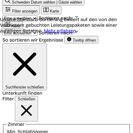
Schweden
Datum wählen | Gäste wählen
Filter anzeigen
Karte
Sortieren nach:
Unsere Standard-Sortierung basiert auf den von den
Vermietern gebuchten Leistungspaketen sowie einer
Karte
zufälligen Rotation.
Mehr erfahren
Sortieren nach:
So sortieren wir Ergebnisse
Tooltip öffnen
Suchfenster schließen
Unterkunft finden
Filter
Schließen
Zimmer
Min. Schlafzimmer