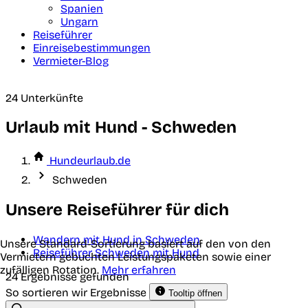
Spanien
Ungarn
Reiseführer
Einreisebestimmungen
Vermieter-Blog
24 Unterkünfte
Urlaub mit Hund - Schweden
Hundeurlaub.de
Schweden
Unsere Reiseführer für dich
Wandern mit Hund in Schweden
Unsere Standard-Sortierung basiert auf den von den
Reiseführer Schweden mit Hund
Vermietern gebuchten Leistungspaketen sowie einer
zufälligen Rotation.
Mehr erfahren
24 Ergebnisse gefunden
So sortieren wir Ergebnisse
Tooltip öffnen