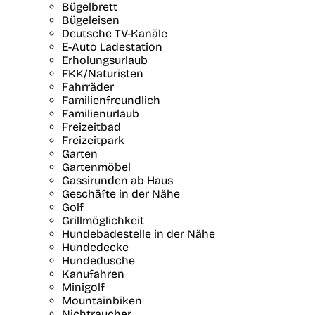
Bügelbrett
Bügeleisen
Deutsche TV-Kanäle
E-Auto Ladestation
Erholungsurlaub
FKK/Naturisten
Fahrräder
Familienfreundlich
Familienurlaub
Freizeitbad
Freizeitpark
Garten
Gartenmöbel
Gassirunden ab Haus
Geschäfte in der Nähe
Golf
Grillmöglichkeit
Hundebadestelle in der Nähe
Hundedecke
Hundedusche
Kanufahren
Minigolf
Mountainbiken
Nichtraucher