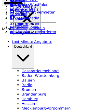
Polen
FAQ
Nordrhein-Westfalen
Portugal
Merkliste (
)
Rheinland Pfalz
Schweden
Unterkunft vermieten
Saarland
Schweiz
Social Media
Sachsen
Spanien
Sachsen-Anhalt
Ungarn
Vermieter-Login
Schleswig-Holstein
Menü
Als Vermieter registrieren
Thüringen
Menü schließen
Last-Minute Angebote
Deutschland
Gesamtdeutschland
Baden-Württemberg
Bayern
Berlin
Bremen
Brandenburg
Hamburg
Hessen
Mecklenburg-Vorpommern