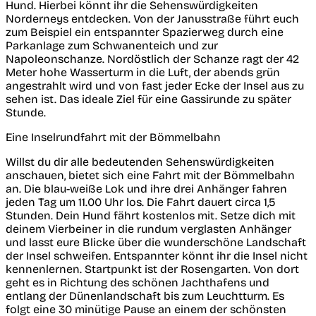
Hund. Hierbei könnt ihr die Sehenswürdigkeiten
Norderneys entdecken. Von der Janusstraße führt euch
zum Beispiel ein entspannter Spazierweg durch eine
Parkanlage zum Schwanenteich und zur
Napoleonschanze. Nordöstlich der Schanze ragt der 42
Meter hohe Wasserturm in die Luft, der abends grün
angestrahlt wird und von fast jeder Ecke der Insel aus zu
sehen ist. Das ideale Ziel für eine Gassirunde zu später
Stunde.
Eine Inselrundfahrt mit der Bömmelbahn
Willst du dir alle bedeutenden Sehenswürdigkeiten
anschauen, bietet sich eine Fahrt mit der Bömmelbahn
an. Die blau-weiße Lok und ihre drei Anhänger fahren
jeden Tag um 11.00 Uhr los. Die Fahrt dauert circa 1,5
Stunden. Dein Hund fährt kostenlos mit. Setze dich mit
deinem Vierbeiner in die rundum verglasten Anhänger
und lasst eure Blicke über die wunderschöne Landschaft
der Insel schweifen. Entspannter könnt ihr die Insel nicht
kennenlernen. Startpunkt ist der Rosengarten. Von dort
geht es in Richtung des schönen Jachthafens und
entlang der Dünenlandschaft bis zum Leuchtturm. Es
folgt eine 30 minütige Pause an einem der schönsten