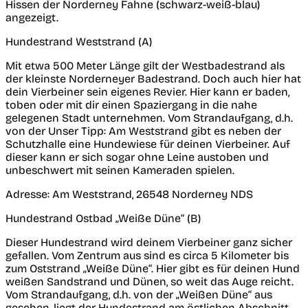
Hissen der Norderney Fahne (schwarz-weiß-blau)
angezeigt.
Hundestrand Weststrand (A)
Mit etwa 500 Meter Länge gilt der Westbadestrand als
der kleinste Norderneyer Badestrand. Doch auch hier hat
dein Vierbeiner sein eigenes Revier. Hier kann er baden,
toben oder mit dir einen Spaziergang in die nahe
gelegenen Stadt unternehmen. Vom Strandaufgang, d.h.
von der Unser Tipp: Am Weststrand gibt es neben der
Schutzhalle eine Hundewiese für deinen Vierbeiner. Auf
dieser kann er sich sogar ohne Leine austoben und
unbeschwert mit seinen Kameraden spielen.
Adresse:
Am Weststrand, 26548 Norderney NDS
Hundestrand Ostbad „Weiße Düne“ (B)
Dieser Hundestrand wird deinem Vierbeiner ganz sicher
gefallen. Vom Zentrum aus sind es circa 5 Kilometer bis
zum Oststrand „Weiße Düne“. Hier gibt es für deinen Hund
weißen Sandstrand und Dünen, so weit das Auge reicht.
Vom Strandaufgang, d.h. von der „Weißen Düne“ aus
gesehen, liegt der Hundestrand am östlichen Abschnitt.