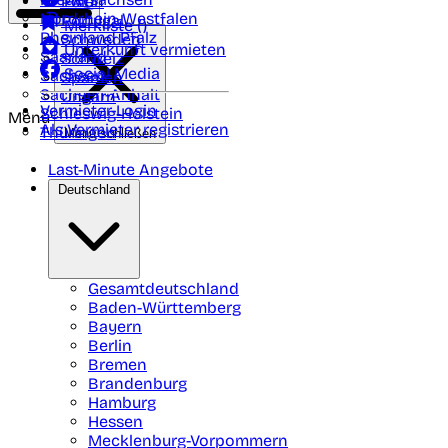
Polen
FAQ
Nordrhein-Westfalen
Portugal
Merkliste (
)
Rheinland Pfalz
Schweden
Unterkunft vermieten
Saarland
Schweiz
Social Media
Sachsen
Spanien
Sachsen-Anhalt
Ungarn
Vermieter-Login
Schleswig-Holstein
Menü
Als Vermieter registrieren
Thüringen
Menü schließen
Last-Minute Angebote
Deutschland
Gesamtdeutschland
Baden-Württemberg
Bayern
Berlin
Bremen
Brandenburg
Hamburg
Hessen
Mecklenburg-Vorpommern