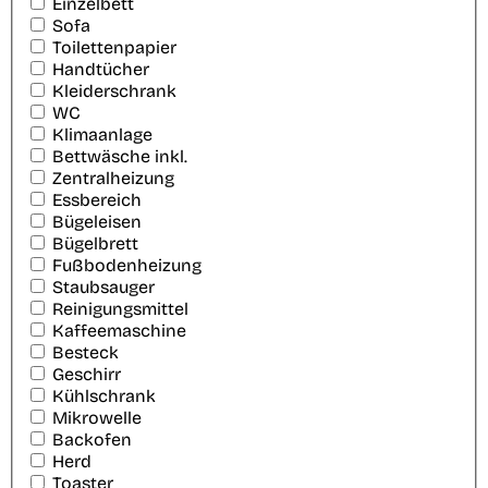
Einzelbett
Sofa
Toilettenpapier
Handtücher
Kleiderschrank
WC
Klimaanlage
Bettwäsche inkl.
Zentralheizung
Essbereich
Bügeleisen
Bügelbrett
Fußbodenheizung
Staubsauger
Reinigungsmittel
Kaffeemaschine
Besteck
Geschirr
Kühlschrank
Mikrowelle
Backofen
Herd
Toaster