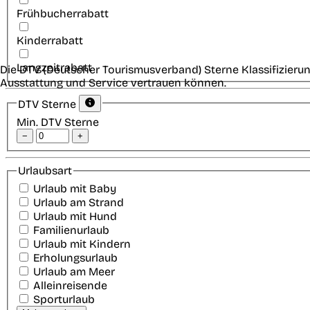
Frühbucherrabatt
Kinderrabatt
Langzeitrabatt
Die DTV (Deutscher Tourismusverband) Sterne Klassifizierun
Ausstattung und Service vertrauen können.
DTV Sterne
Min. DTV Sterne
−
+
Urlaubsart
Urlaub mit Baby
Urlaub am Strand
Urlaub mit Hund
Familienurlaub
Urlaub mit Kindern
Erholungsurlaub
Urlaub am Meer
Alleinreisende
Sporturlaub