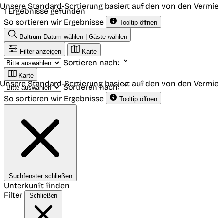
Unsere Standard-Sortierung basiert auf den von den Vermie
1 Ergebnisse gefunden
So sortieren wir Ergebnisse
Tooltip öffnen
Baltrum
Datum wählen | Gäste wählen
Filter anzeigen
Karte
Sortieren nach:
Karte
Unsere Standard-Sortierung basiert auf den von den Vermie
Sortieren nach:
So sortieren wir Ergebnisse
Tooltip öffnen
Suchfenster schließen
Unterkunft finden
Filter
Schließen