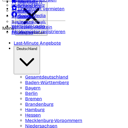
Portugal
Merkliste (
)
Rheinland Pfalz
Schweden
Unterkunft vermieten
Saarland
Schweiz
Social Media
Sachsen
Spanien
Sachsen-Anhalt
Ungarn
Vermieter-Login
Schleswig-Holstein
Menü
Als Vermieter registrieren
Thüringen
Menü schließen
Last-Minute Angebote
Deutschland
Gesamtdeutschland
Baden-Württemberg
Bayern
Berlin
Bremen
Brandenburg
Hamburg
Hessen
Mecklenburg-Vorpommern
Niedersachsen