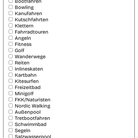
Bootfahren
Bowling
Kanufahren
Kutschfahrten
Klettern
Fahrradtouren
Angeln
Fitness
Golf
Wanderwege
Reiten
Inlineskaten
Kartbahn
Kitesurfen
Freizeitbad
Minigolf
FKK/Naturisten
Nordic Walking
Außenpool
Tretbootfahren
Schwimmbad
Segeln
Salzwasserpool