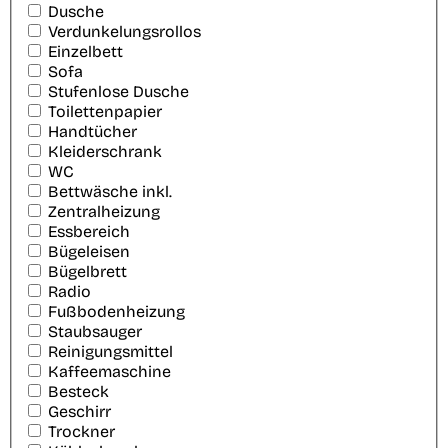
Dusche
Verdunkelungsrollos
Einzelbett
Sofa
Stufenlose Dusche
Toilettenpapier
Handtücher
Kleiderschrank
WC
Bettwäsche inkl.
Zentralheizung
Essbereich
Bügeleisen
Bügelbrett
Radio
Fußbodenheizung
Staubsauger
Reinigungsmittel
Kaffeemaschine
Besteck
Geschirr
Trockner