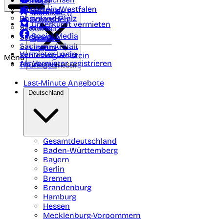
Polen
FAQ
Nordrhein-Westfalen
Portugal
Merkliste (
)
Rheinland Pfalz
Schweden
Unterkunft vermieten
Saarland
Schweiz
Social Media
Sachsen
Spanien
Sachsen-Anhalt
Ungarn
Vermieter-Login
Schleswig-Holstein
Menü
Als Vermieter registrieren
Thüringen
Menü schließen
Last-Minute Angebote
Deutschland
Gesamtdeutschland
Baden-Württemberg
Bayern
Berlin
Bremen
Brandenburg
Hamburg
Hessen
Mecklenburg-Vorpommern