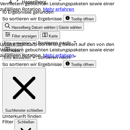
Hasselberg
Vermietern gebuchten Leistungspaketen sowie einer
zufälligen Rotation.
Mehr erfahren
10 Ergebnisse gefunden
So sortieren wir Ergebnisse
Tooltip öffnen
Hasselberg
Datum wählen | Gäste wählen
Filter anzeigen
Karte
Sortieren nach:
Unsere Standard-Sortierung basiert auf den von den
Vermietern gebuchten Leistungspaketen sowie einer
Karte
zufälligen Rotation.
Mehr erfahren
Sortieren nach:
So sortieren wir Ergebnisse
Tooltip öffnen
Suchfenster schließen
Unterkunft finden
Filter
Schließen