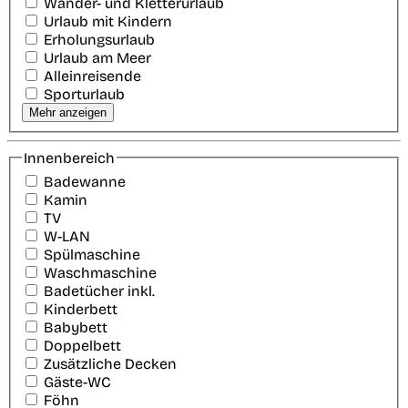
Wander- und Kletterurlaub
Urlaub mit Kindern
Erholungsurlaub
Urlaub am Meer
Alleinreisende
Sporturlaub
Mehr anzeigen
Innenbereich
Badewanne
Kamin
TV
W-LAN
Spülmaschine
Waschmaschine
Badetücher inkl.
Kinderbett
Babybett
Doppelbett
Zusätzliche Decken
Gäste-WC
Föhn