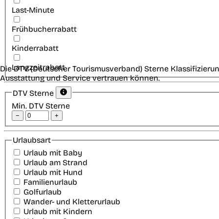
Last-Minute
Frühbucherrabatt
Kinderrabatt
Langzeitrabatt
Die DTV (Deutscher Tourismusverband) Sterne Klassifizierun
Ausstattung und Service vertrauen können.
DTV Sterne
Min. DTV Sterne
−
+
Urlaubsart
Urlaub mit Baby
Urlaub am Strand
Urlaub mit Hund
Familienurlaub
Golfurlaub
Wander- und Kletterurlaub
Urlaub mit Kindern