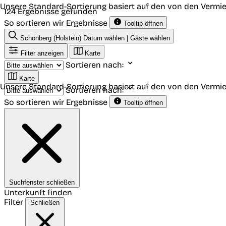
Unsere Standard-Sortierung basiert auf den von den Vermie
124 Ergebnisse gefunden
So sortieren wir Ergebnisse
Tooltip öffnen
Schönberg (Holstein)
Datum wählen | Gäste wählen
Filter anzeigen
Karte
Sortieren nach:
Karte
Unsere Standard-Sortierung basiert auf den von den Vermie
Sortieren nach:
So sortieren wir Ergebnisse
Tooltip öffnen
Suchfenster schließen
Unterkunft finden
Filter
Schließen