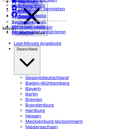
Portugal
Merkliste (
)
Rheinland Pfalz
Schweden
Unterkunft vermieten
Saarland
Schweiz
Social Media
Sachsen
Spanien
Sachsen-Anhalt
Ungarn
Vermieter-Login
Schleswig-Holstein
Menü
Als Vermieter registrieren
Thüringen
Menü schließen
Last-Minute Angebote
Deutschland
Gesamtdeutschland
Baden-Württemberg
Bayern
Berlin
Bremen
Brandenburg
Hamburg
Hessen
Mecklenburg-Vorpommern
Niedersachsen