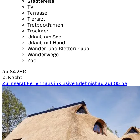
Städtereise
TV
Terrasse
Tierarzt
Tretbootfahren
Trockner
Urlaub am See
Urlaub mit Hund
Wander- und Kletterurlaub
Wanderwege
Zoo
ab
84,28€
p. Nacht
Zu Inserat Ferienhaus inklusive Erlebnisbad auf 65 ha