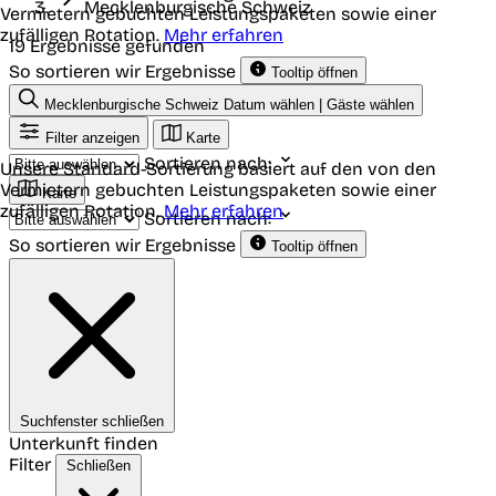
Mecklenburgische Schweiz
Vermietern gebuchten Leistungspaketen sowie einer
zufälligen Rotation.
Mehr erfahren
19 Ergebnisse gefunden
So sortieren wir Ergebnisse
Tooltip öffnen
Mecklenburgische Schweiz
Datum wählen | Gäste wählen
Filter anzeigen
Karte
Sortieren nach:
Unsere Standard-Sortierung basiert auf den von den
Vermietern gebuchten Leistungspaketen sowie einer
Karte
zufälligen Rotation.
Mehr erfahren
Sortieren nach:
So sortieren wir Ergebnisse
Tooltip öffnen
Suchfenster schließen
Unterkunft finden
Filter
Schließen