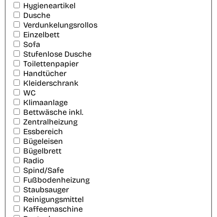
Hygieneartikel
Dusche
Verdunkelungsrollos
Einzelbett
Sofa
Stufenlose Dusche
Toilettenpapier
Handtücher
Kleiderschrank
WC
Klimaanlage
Bettwäsche inkl.
Zentralheizung
Essbereich
Bügeleisen
Bügelbrett
Radio
Spind/Safe
Fußbodenheizung
Staubsauger
Reinigungsmittel
Kaffeemaschine