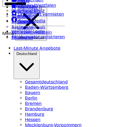
Polen
FAQ
Nordrhein-Westfalen
Portugal
Merkliste (
)
Rheinland Pfalz
Schweden
Unterkunft vermieten
Saarland
Schweiz
Social Media
Sachsen
Spanien
Sachsen-Anhalt
Ungarn
Vermieter-Login
Schleswig-Holstein
Menü
Als Vermieter registrieren
Thüringen
Menü schließen
Last-Minute Angebote
Deutschland
Gesamtdeutschland
Baden-Württemberg
Bayern
Berlin
Bremen
Brandenburg
Hamburg
Hessen
Mecklenburg-Vorpommern