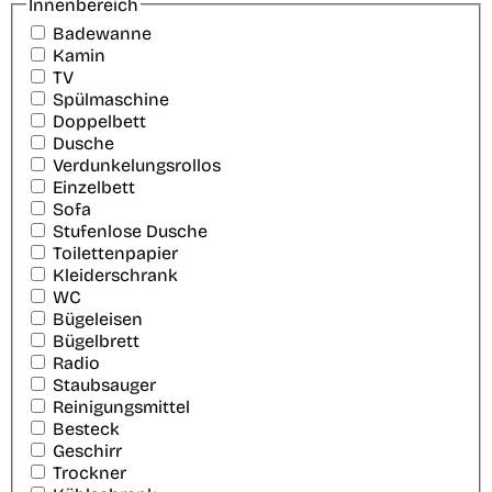
Innenbereich
Badewanne
Kamin
TV
Spülmaschine
Doppelbett
Dusche
Verdunkelungsrollos
Einzelbett
Sofa
Stufenlose Dusche
Toilettenpapier
Kleiderschrank
WC
Bügeleisen
Bügelbrett
Radio
Staubsauger
Reinigungsmittel
Besteck
Geschirr
Trockner