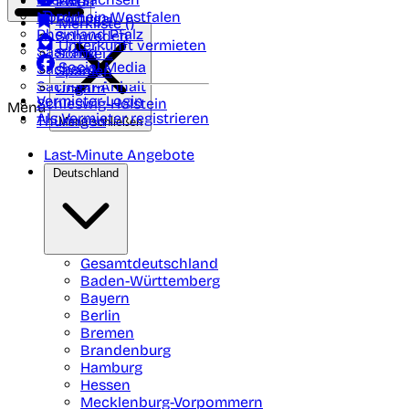
Polen
FAQ
Nordrhein-Westfalen
Portugal
Merkliste (
)
Rheinland Pfalz
Schweden
Unterkunft vermieten
Saarland
Schweiz
Social Media
Sachsen
Spanien
Sachsen-Anhalt
Ungarn
Vermieter-Login
Schleswig-Holstein
Menü
Als Vermieter registrieren
Thüringen
Menü schließen
Last-Minute Angebote
Deutschland
Gesamtdeutschland
Baden-Württemberg
Bayern
Berlin
Bremen
Brandenburg
Hamburg
Hessen
Mecklenburg-Vorpommern