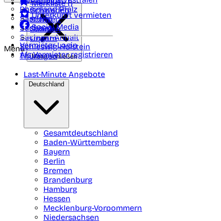
Portugal
Merkliste (
)
Rheinland Pfalz
Schweden
Unterkunft vermieten
Saarland
Schweiz
Social Media
Sachsen
Spanien
Sachsen-Anhalt
Ungarn
Vermieter-Login
Schleswig-Holstein
Menü
Als Vermieter registrieren
Thüringen
Menü schließen
Last-Minute Angebote
Deutschland
Gesamtdeutschland
Baden-Württemberg
Bayern
Berlin
Bremen
Brandenburg
Hamburg
Hessen
Mecklenburg-Vorpommern
Niedersachsen