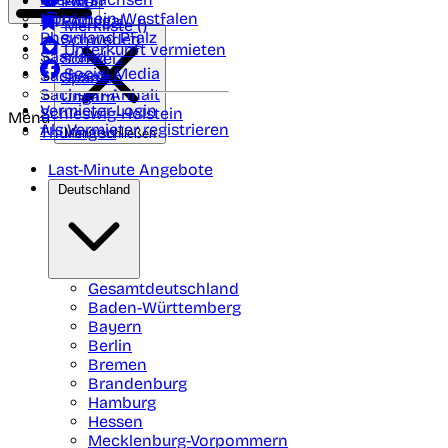
Polen
FAQ
Nordrhein-Westfalen
Portugal
Merkliste (
)
Rheinland Pfalz
Schweden
Unterkunft vermieten
Saarland
Schweiz
Social Media
Sachsen
Spanien
Sachsen-Anhalt
Ungarn
Vermieter-Login
Schleswig-Holstein
Menü
Als Vermieter registrieren
Thüringen
Menü schließen
Last-Minute Angebote
Deutschland
Gesamtdeutschland
Baden-Württemberg
Bayern
Berlin
Bremen
Brandenburg
Hamburg
Hessen
Mecklenburg-Vorpommern