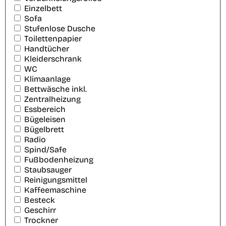
Einzelbett
Sofa
Stufenlose Dusche
Toilettenpapier
Handtücher
Kleiderschrank
WC
Klimaanlage
Bettwäsche inkl.
Zentralheizung
Essbereich
Bügeleisen
Bügelbrett
Radio
Spind/Safe
Fußbodenheizung
Staubsauger
Reinigungsmittel
Kaffeemaschine
Besteck
Geschirr
Trockner