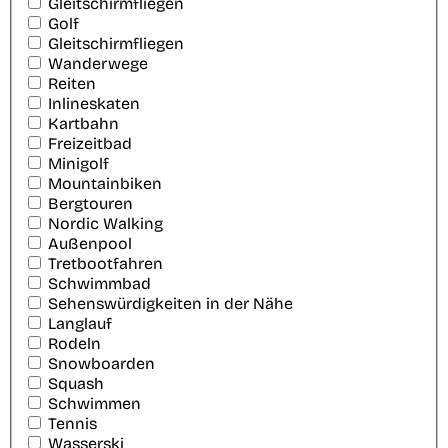
Gleitschirmfliegen
Golf
Gleitschirmfliegen
Wanderwege
Reiten
Inlineskaten
Kartbahn
Freizeitbad
Minigolf
Mountainbiken
Bergtouren
Nordic Walking
Außenpool
Tretbootfahren
Schwimmbad
Sehenswürdigkeiten in der Nähe
Langlauf
Rodeln
Snowboarden
Squash
Schwimmen
Tennis
Wasserski