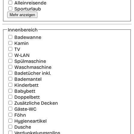
Alleinreisende
Sporturlaub
Mehr anzeigen
Innenbereich
Badewanne
Kamin
TV
W-LAN
Spülmaschine
Waschmaschine
Badetücher inkl.
Bademantel
Kinderbett
Babybett
Doppelbett
Zusätzliche Decken
Gäste-WC
Föhn
Hygieneartikel
Dusche
Verdunkelungsrollos