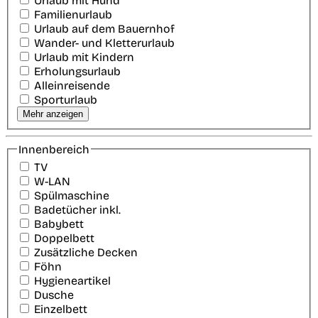
Urlaub mit Hund
Familienurlaub
Urlaub auf dem Bauernhof
Wander- und Kletterurlaub
Urlaub mit Kindern
Erholungsurlaub
Alleinreisende
Sporturlaub
Mehr anzeigen
Innenbereich
TV
W-LAN
Spülmaschine
Badetücher inkl.
Babybett
Doppelbett
Zusätzliche Decken
Föhn
Hygieneartikel
Dusche
Einzelbett