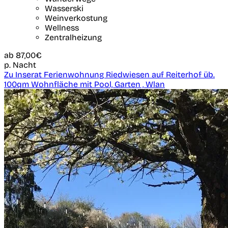
Wasserski
Weinverkostung
Wellness
Zentralheizung
ab
87,00€
p. Nacht
Zu Inserat Ferienwohnung Riedwiesen auf Reiterhof üb.
100qm Wohnfläche mit Pool, Garten , Wlan