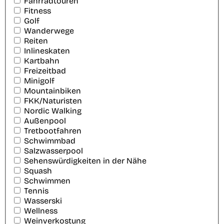
Fahrradtouren
Fitness
Golf
Wanderwege
Reiten
Inlineskaten
Kartbahn
Freizeitbad
Minigolf
Mountainbiken
FKK/Naturisten
Nordic Walking
Außenpool
Tretbootfahren
Schwimmbad
Salzwasserpool
Sehenswürdigkeiten in der Nähe
Squash
Schwimmen
Tennis
Wasserski
Wellness
Weinverkostung