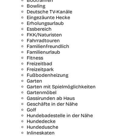
Bootfahren
Bowling
Deutsche TV-Kanäle
Eingezäunte Hecke
Erholungsurlaub
Essbereich
FKK/Naturisten
Fahrradtouren
Familienfreundlich
Familienurlaub
Fitness
Freizeitbad
Freizeitpark
Fußbodenheizung
Garten
Garten mit Spielmöglichkeiten
Gartenmöbel
Gassirunden ab Haus
Geschäfte in der Nähe
Golf
Hundebadestelle in der Nähe
Hundedecke
Hundedusche
Inlineskaten