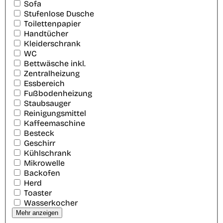
Sofa
Stufenlose Dusche
Toilettenpapier
Handtücher
Kleiderschrank
WC
Bettwäsche inkl.
Zentralheizung
Essbereich
Fußbodenheizung
Staubsauger
Reinigungsmittel
Kaffeemaschine
Besteck
Geschirr
Kühlschrank
Mikrowelle
Backofen
Herd
Toaster
Wasserkocher
Mehr anzeigen