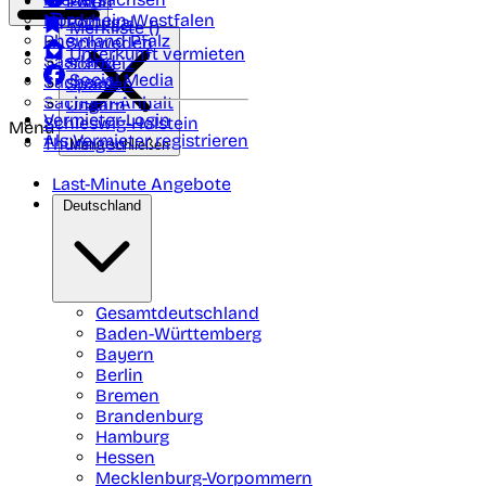
Polen
FAQ
Nordrhein-Westfalen
Portugal
Merkliste (
)
Rheinland Pfalz
Schweden
Unterkunft vermieten
Saarland
Schweiz
Social Media
Sachsen
Spanien
Sachsen-Anhalt
Ungarn
Vermieter-Login
Schleswig-Holstein
Menü
Als Vermieter registrieren
Thüringen
Menü schließen
Last-Minute Angebote
Deutschland
Gesamtdeutschland
Baden-Württemberg
Bayern
Berlin
Bremen
Brandenburg
Hamburg
Hessen
Mecklenburg-Vorpommern