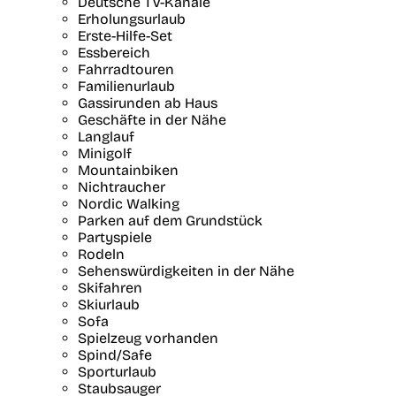
Deutsche TV-Kanäle
Erholungsurlaub
Erste-Hilfe-Set
Essbereich
Fahrradtouren
Familienurlaub
Gassirunden ab Haus
Geschäfte in der Nähe
Langlauf
Minigolf
Mountainbiken
Nichtraucher
Nordic Walking
Parken auf dem Grundstück
Partyspiele
Rodeln
Sehenswürdigkeiten in der Nähe
Skifahren
Skiurlaub
Sofa
Spielzeug vorhanden
Spind/Safe
Sporturlaub
Staubsauger