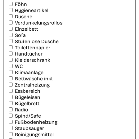
Föhn
Hygieneartikel
Dusche
Verdunkelungsrollos
Einzelbett
Sofa
Stufenlose Dusche
Toilettenpapier
Handtücher
Kleiderschrank
WC
Klimaanlage
Bettwäsche inkl.
Zentralheizung
Essbereich
Bügeleisen
Bügelbrett
Radio
Spind/Safe
Fußbodenheizung
Staubsauger
Reinigungsmittel