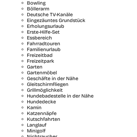
Bowling
Böllerarm
Deutsche TV-Kanäle
Eingezäuntes Grundstück
Erholungsurlaub
Erste-Hilfe-Set
Essbereich
Fahrradtouren
Familienurlaub
Freizeitbad
Freizeitpark
Garten
Gartenmöbel
Geschäfte in der Nähe
Gleitschirmfliegen
Grillmöglichkeit
Hundebadestelle in der Nähe
Hundedecke
Kamin
Katzennäpfe
Kutschfahrten
Langlauf
Minigolf
Nichtraucher