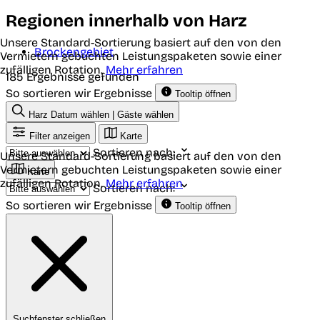
Regionen innerhalb von Harz
Unsere Standard-Sortierung basiert auf den von den
Brockengebiet
Vermietern gebuchten Leistungspaketen sowie einer
zufälligen Rotation.
Mehr erfahren
185 Ergebnisse gefunden
So sortieren wir Ergebnisse
Tooltip öffnen
Harz
Datum wählen | Gäste wählen
Filter anzeigen
Karte
Sortieren nach:
Unsere Standard-Sortierung basiert auf den von den
Vermietern gebuchten Leistungspaketen sowie einer
Karte
zufälligen Rotation.
Mehr erfahren
Sortieren nach:
So sortieren wir Ergebnisse
Tooltip öffnen
Suchfenster schließen