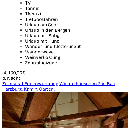
TV
Tennis
Tierarzt
Tretbootfahren
Urlaub am See
Urlaub in den Bergen
Urlaub mit Baby
Urlaub mit Hund
Wander- und Kletterurlaub
Wanderwege
Weinverkostung
Zentralheizung
ab
100,00€
p. Nacht
Zu Inserat Ferienwohnung Wichtelhäuschen 2 in Bad
Harzburg. Kamin, Garten.