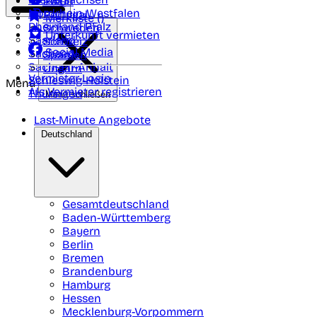
Polen
FAQ
Nordrhein-Westfalen
Portugal
Merkliste (
)
Rheinland Pfalz
Schweden
Unterkunft vermieten
Saarland
Schweiz
Social Media
Sachsen
Spanien
Sachsen-Anhalt
Ungarn
Vermieter-Login
Schleswig-Holstein
Menü
Als Vermieter registrieren
Thüringen
Menü schließen
Last-Minute Angebote
Deutschland
Gesamtdeutschland
Baden-Württemberg
Bayern
Berlin
Bremen
Brandenburg
Hamburg
Hessen
Mecklenburg-Vorpommern