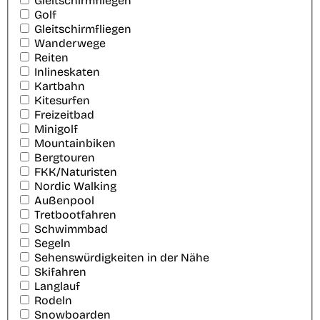
Gleitschirmfliegen
Golf
Gleitschirmfliegen
Wanderwege
Reiten
Inlineskaten
Kartbahn
Kitesurfen
Freizeitbad
Minigolf
Mountainbiken
Bergtouren
FKK/Naturisten
Nordic Walking
Außenpool
Tretbootfahren
Schwimmbad
Segeln
Sehenswürdigkeiten in der Nähe
Skifahren
Langlauf
Rodeln
Snowboarden