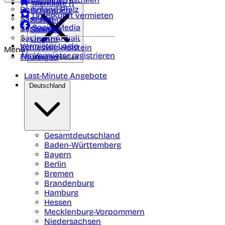
Portugal
Merkliste (
)
Rheinland Pfalz
Schweden
Unterkunft vermieten
Saarland
Schweiz
Social Media
Sachsen
Spanien
Sachsen-Anhalt
Ungarn
Vermieter-Login
Schleswig-Holstein
Menü
Als Vermieter registrieren
Thüringen
Menü schließen
Last-Minute Angebote
Deutschland
Gesamtdeutschland
Baden-Württemberg
Bayern
Berlin
Bremen
Brandenburg
Hamburg
Hessen
Mecklenburg-Vorpommern
Niedersachsen