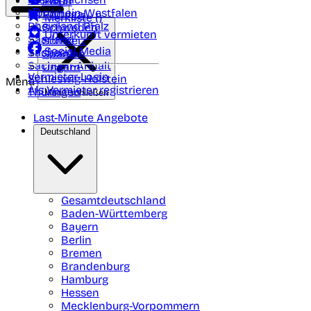
Polen
FAQ
Nordrhein-Westfalen
Portugal
Merkliste (
)
Rheinland Pfalz
Schweden
Unterkunft vermieten
Saarland
Schweiz
Social Media
Sachsen
Spanien
Sachsen-Anhalt
Ungarn
Vermieter-Login
Schleswig-Holstein
Menü
Als Vermieter registrieren
Thüringen
Menü schließen
Last-Minute Angebote
Deutschland
Gesamtdeutschland
Baden-Württemberg
Bayern
Berlin
Bremen
Brandenburg
Hamburg
Hessen
Mecklenburg-Vorpommern