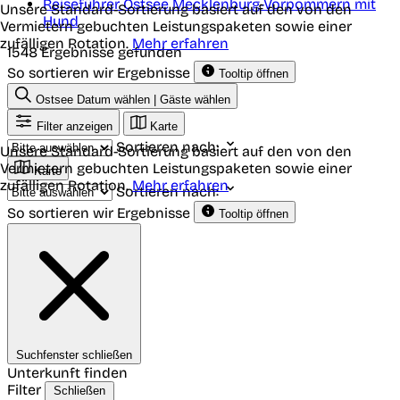
Reiseführer Ostsee Mecklenburg-Vorpommern mit
Unsere Standard-Sortierung basiert auf den von den
Hund
Vermietern gebuchten Leistungspaketen sowie einer
zufälligen Rotation.
Mehr erfahren
1548 Ergebnisse gefunden
So sortieren wir Ergebnisse
Tooltip öffnen
Ostsee
Datum wählen | Gäste wählen
Filter anzeigen
Karte
Sortieren nach:
Unsere Standard-Sortierung basiert auf den von den
Vermietern gebuchten Leistungspaketen sowie einer
Karte
zufälligen Rotation.
Mehr erfahren
Sortieren nach:
So sortieren wir Ergebnisse
Tooltip öffnen
Suchfenster schließen
Unterkunft finden
Filter
Schließen