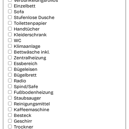
Verdunkelungsrollos
Einzelbett
Sofa
Stufenlose Dusche
Toilettenpapier
Handtücher
Kleiderschrank
WC
Klimaanlage
Bettwäsche inkl.
Zentralheizung
Essbereich
Bügeleisen
Bügelbrett
Radio
Spind/Safe
Fußbodenheizung
Staubsauger
Reinigungsmittel
Kaffeemaschine
Besteck
Geschirr
Trockner