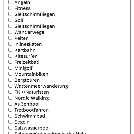
Angeln
Fitness
Gleitschirmfliegen
Golf
Gleitschirmfliegen
Wanderwege
Reiten
Inlineskaten
Kartbahn
Kitesurfen
Freizeitbad
Minigolf
Mountainbiken
Bergtouren
Wattenmeerwanderung
FKK/Naturisten
Nordic Walking
Außenpool
Tretbootfahren
Schwimmbad
Segeln
Salzwasserpool
Sehenswürdigkeiten in der Nähe