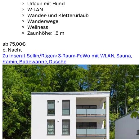
Urlaub mit Hund
W-LAN
Wander- und Kletterurlaub
Wanderwege
Wellness
Zaunhöhe: 1.5 m
ab
75,00€
p. Nacht
Zu Inserat Sellin/Rügen: 3-Raum-FeWo mit WLAN, Sauna,
Kamin, Badewanne, Dusche