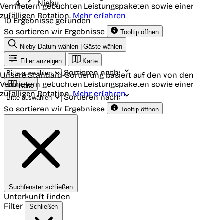
Nieby
Vermietern gebuchten Leistungspaketen sowie einer
zufälligen Rotation.
Mehr erfahren
10 Ergebnisse gefunden
So sortieren wir Ergebnisse
Tooltip öffnen
Nieby
Datum wählen | Gäste wählen
Filter anzeigen
Karte
Sortieren nach:
Unsere Standard-Sortierung basiert auf den von den
Vermietern gebuchten Leistungspaketen sowie einer
Karte
zufälligen Rotation.
Mehr erfahren
Sortieren nach:
So sortieren wir Ergebnisse
Tooltip öffnen
Suchfenster schließen
Unterkunft finden
Filter
Schließen