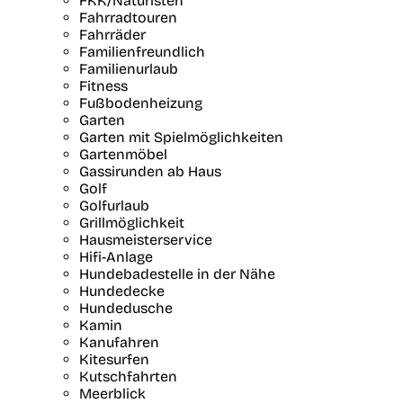
FKK/Naturisten
Fahrradtouren
Fahrräder
Familienfreundlich
Familienurlaub
Fitness
Fußbodenheizung
Garten
Garten mit Spielmöglichkeiten
Gartenmöbel
Gassirunden ab Haus
Golf
Golfurlaub
Grillmöglichkeit
Hausmeisterservice
Hifi-Anlage
Hundebadestelle in der Nähe
Hundedecke
Hundedusche
Kamin
Kanufahren
Kitesurfen
Kutschfahrten
Meerblick