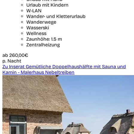
Urlaub mit Kindern
W-LAN
Wander- und Kletterurlaub
Wanderwege
Wasserski
Wellness
Zaunhöhe: 1.5 m
Zentralheizung
ab
260,00€
p. Nacht
Zu Inserat Gemütliche Doppelhaushälfte mit Sauna und
Kamin - Malerhaus Nebeltreiben