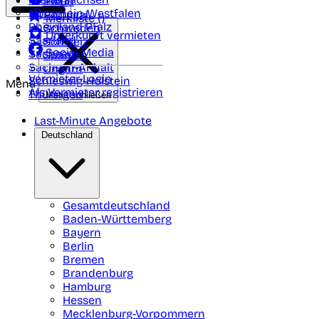
Polen
FAQ
Nordrhein-Westfalen
Portugal
Merkliste (
)
Rheinland Pfalz
Schweden
Unterkunft vermieten
Saarland
Schweiz
Social Media
Sachsen
Spanien
Sachsen-Anhalt
Ungarn
Vermieter-Login
Schleswig-Holstein
Menü
Als Vermieter registrieren
Thüringen
Menü schließen
Last-Minute Angebote
Deutschland
Gesamtdeutschland
Baden-Württemberg
Bayern
Berlin
Bremen
Brandenburg
Hamburg
Hessen
Mecklenburg-Vorpommern