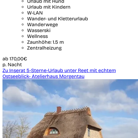
Urlaub mit Hund
Urlaub mit Kindern
W-LAN
Wander- und Kletterurlaub
Wanderwege
Wasserski
Wellness
Zaunhöhe: 1.5 m
Zentralheizung
ab
170,00€
p. Nacht
Zu Inserat 5-Sterne-Urlaub unter Reet mit echtem
Ostseeblick- Atelierhaus Morgentau