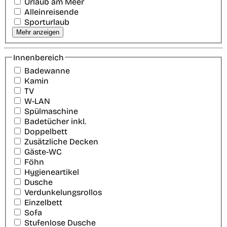
Urlaub am Meer
Alleinreisende
Sporturlaub
Mehr anzeigen
Innenbereich
Badewanne
Kamin
TV
W-LAN
Spülmaschine
Badetücher inkl.
Doppelbett
Zusätzliche Decken
Gäste-WC
Föhn
Hygieneartikel
Dusche
Verdunkelungsrollos
Einzelbett
Sofa
Stufenlose Dusche