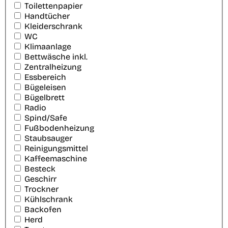
Toilettenpapier
Handtücher
Kleiderschrank
WC
Klimaanlage
Bettwäsche inkl.
Zentralheizung
Essbereich
Bügeleisen
Bügelbrett
Radio
Spind/Safe
Fußbodenheizung
Staubsauger
Reinigungsmittel
Kaffeemaschine
Besteck
Geschirr
Trockner
Kühlschrank
Backofen
Herd