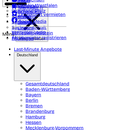
Polen
FAQ
Nordrhein-Westfalen
Portugal
Merkliste (
)
Rheinland Pfalz
Schweden
Unterkunft vermieten
Saarland
Schweiz
Social Media
Sachsen
Spanien
Sachsen-Anhalt
Ungarn
Vermieter-Login
Schleswig-Holstein
Menü
Als Vermieter registrieren
Thüringen
Menü schließen
Last-Minute Angebote
Deutschland
Gesamtdeutschland
Baden-Württemberg
Bayern
Berlin
Bremen
Brandenburg
Hamburg
Hessen
Mecklenburg-Vorpommern