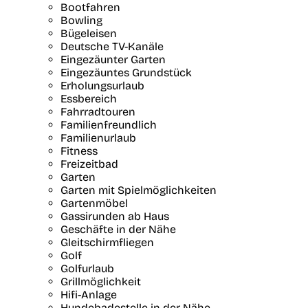
Bootfahren
Bowling
Bügeleisen
Deutsche TV-Kanäle
Eingezäunter Garten
Eingezäuntes Grundstück
Erholungsurlaub
Essbereich
Fahrradtouren
Familienfreundlich
Familienurlaub
Fitness
Freizeitbad
Garten
Garten mit Spielmöglichkeiten
Gartenmöbel
Gassirunden ab Haus
Geschäfte in der Nähe
Gleitschirmfliegen
Golf
Golfurlaub
Grillmöglichkeit
Hifi-Anlage
Hundebadestelle in der Nähe