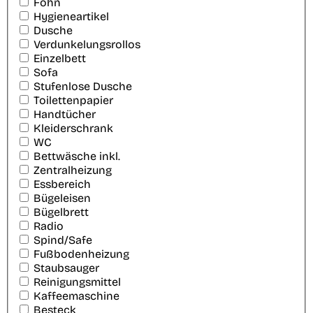
Föhn
Hygieneartikel
Dusche
Verdunkelungsrollos
Einzelbett
Sofa
Stufenlose Dusche
Toilettenpapier
Handtücher
Kleiderschrank
WC
Bettwäsche inkl.
Zentralheizung
Essbereich
Bügeleisen
Bügelbrett
Radio
Spind/Safe
Fußbodenheizung
Staubsauger
Reinigungsmittel
Kaffeemaschine
Besteck