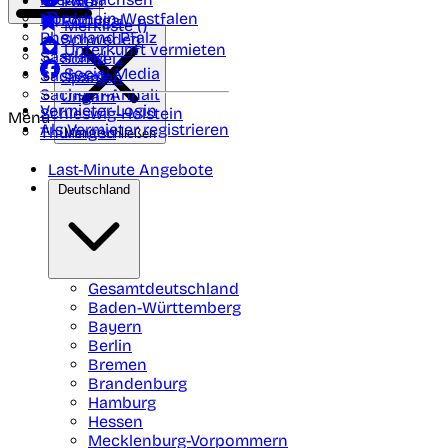
Polen
FAQ
Nordrhein-Westfalen
Portugal
Merkliste (
)
Rheinland Pfalz
Schweden
Unterkunft vermieten
Saarland
Schweiz
Social Media
Sachsen
Spanien
Sachsen-Anhalt
Ungarn
Vermieter-Login
Schleswig-Holstein
Menü
Als Vermieter registrieren
Thüringen
Menü schließen
Last-Minute Angebote
Deutschland
Gesamtdeutschland
Baden-Württemberg
Bayern
Berlin
Bremen
Brandenburg
Hamburg
Hessen
Mecklenburg-Vorpommern