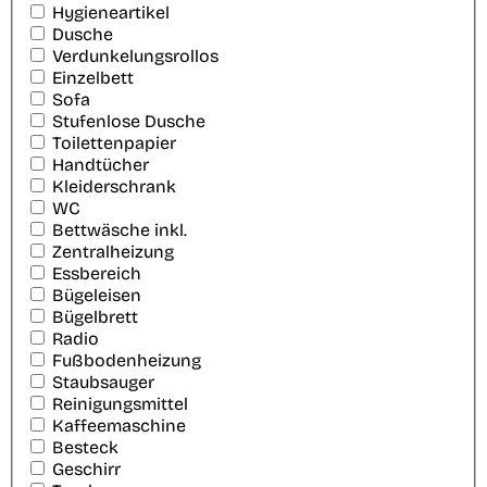
Hygieneartikel
Dusche
Verdunkelungsrollos
Einzelbett
Sofa
Stufenlose Dusche
Toilettenpapier
Handtücher
Kleiderschrank
WC
Bettwäsche inkl.
Zentralheizung
Essbereich
Bügeleisen
Bügelbrett
Radio
Fußbodenheizung
Staubsauger
Reinigungsmittel
Kaffeemaschine
Besteck
Geschirr