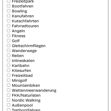
Freizeitpark
Bootfahren
Bowling
Kanufahren
Kutschfahrten
Fahrradtouren
Angeln
Fitness
Golf
Gleitschirmfliegen
Wanderwege
Reiten
Inlineskaten
Kartbahn
Kitesurfen
Freizeitbad
Minigolf
Mountainbiken
Wattenmeerwanderung
FKK/Naturisten
Nordic Walking
Außenpool
Tretbootfahren