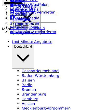
Polen
FAQ
Nordrhein-Westfalen
Portugal
Merkliste (
)
Rheinland Pfalz
Schweden
Unterkunft vermieten
Saarland
Schweiz
Social Media
Sachsen
Spanien
Sachsen-Anhalt
Ungarn
Vermieter-Login
Schleswig-Holstein
Menü
Als Vermieter registrieren
Thüringen
Menü schließen
Last-Minute Angebote
Deutschland
Gesamtdeutschland
Baden-Württemberg
Bayern
Berlin
Bremen
Brandenburg
Hamburg
Hessen
Mecklenburg-Vorpommern