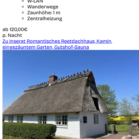
W-LAN
Wanderwege
Zaunhöhe: 1 m
Zentralheizung
ab
120,00€
p. Nacht
Zu Inserat Romantisches Reetdachhaus, Kamin,
eingezäuntem Garten, Gutshof-Sauna