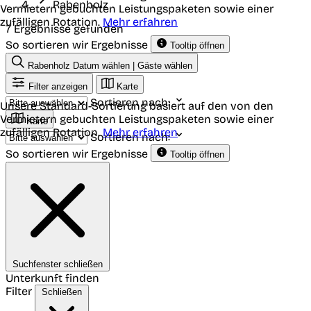
Rabenholz
Vermietern gebuchten Leistungspaketen sowie einer
zufälligen Rotation.
Mehr erfahren
7 Ergebnisse gefunden
So sortieren wir Ergebnisse
Tooltip öffnen
Rabenholz
Datum wählen | Gäste wählen
Filter anzeigen
Karte
Sortieren nach:
Unsere Standard-Sortierung basiert auf den von den
Vermietern gebuchten Leistungspaketen sowie einer
Karte
zufälligen Rotation.
Mehr erfahren
Sortieren nach:
So sortieren wir Ergebnisse
Tooltip öffnen
Suchfenster schließen
Unterkunft finden
Filter
Schließen