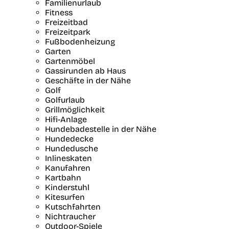
Familienurlaub
Fitness
Freizeitbad
Freizeitpark
Fußbodenheizung
Garten
Gartenmöbel
Gassirunden ab Haus
Geschäfte in der Nähe
Golf
Golfurlaub
Grillmöglichkeit
Hifi-Anlage
Hundebadestelle in der Nähe
Hundedecke
Hundedusche
Inlineskaten
Kanufahren
Kartbahn
Kinderstuhl
Kitesurfen
Kutschfahrten
Nichtraucher
Outdoor-Spiele