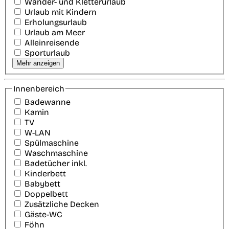
Wander- und Kletterurlaub
Urlaub mit Kindern
Erholungsurlaub
Urlaub am Meer
Alleinreisende
Sporturlaub
Mehr anzeigen
Innenbereich
Badewanne
Kamin
TV
W-LAN
Spülmaschine
Waschmaschine
Badetücher inkl.
Kinderbett
Babybett
Doppelbett
Zusätzliche Decken
Gäste-WC
Föhn