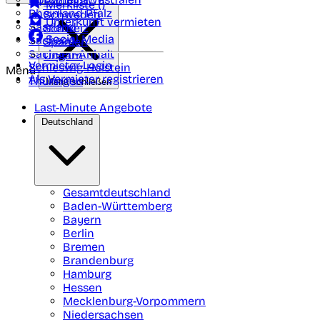
Portugal
Merkliste (
)
Rheinland Pfalz
Schweden
Unterkunft vermieten
Saarland
Schweiz
Social Media
Sachsen
Spanien
Sachsen-Anhalt
Ungarn
Vermieter-Login
Schleswig-Holstein
Menü
Als Vermieter registrieren
Thüringen
Menü schließen
Last-Minute Angebote
Deutschland
Gesamtdeutschland
Baden-Württemberg
Bayern
Berlin
Bremen
Brandenburg
Hamburg
Hessen
Mecklenburg-Vorpommern
Niedersachsen