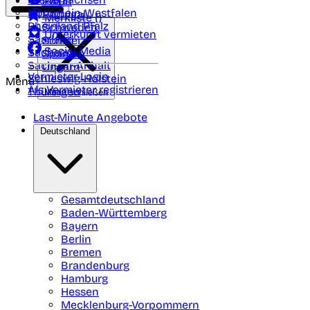
Polen
FAQ
Nordrhein-Westfalen
Portugal
Merkliste (
)
Rheinland Pfalz
Schweden
Unterkunft vermieten
Saarland
Schweiz
Social Media
Sachsen
Spanien
Sachsen-Anhalt
Ungarn
Vermieter-Login
Schleswig-Holstein
Menü
Als Vermieter registrieren
Thüringen
Menü schließen
Last-Minute Angebote
Deutschland
Gesamtdeutschland
Baden-Württemberg
Bayern
Berlin
Bremen
Brandenburg
Hamburg
Hessen
Mecklenburg-Vorpommern