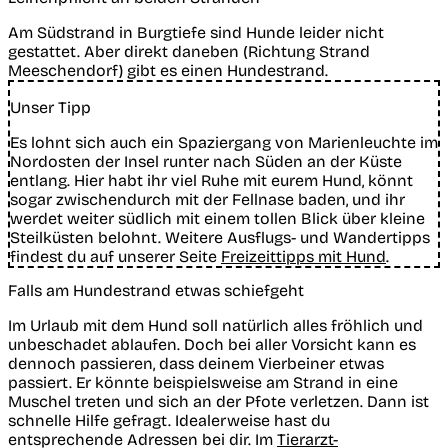
Am Südstrand in Burgtiefe sind Hunde leider nicht
gestattet. Aber direkt daneben (Richtung Strand
Meeschendorf) gibt es einen Hundestrand.
Unser Tipp
Es lohnt sich auch ein Spaziergang von Marienleuchte im
Nordosten der Insel runter nach Süden an der Küste
entlang. Hier habt ihr viel Ruhe mit eurem Hund, könnt
sogar zwischendurch mit der Fellnase baden, und ihr
werdet weiter südlich mit einem tollen Blick über kleine
Steilküsten belohnt. Weitere Ausflugs- und Wandertipps
findest du auf unserer Seite
Freizeittipps mit Hund
.
Falls am Hundestrand etwas schiefgeht
Im Urlaub mit dem Hund soll natürlich alles fröhlich und
unbeschadet ablaufen. Doch bei aller Vorsicht kann es
dennoch passieren, dass deinem Vierbeiner etwas
passiert. Er könnte beispielsweise am Strand in eine
Muschel treten und sich an der Pfote verletzen. Dann ist
schnelle Hilfe gefragt. Idealerweise hast du
entsprechende Adressen bei dir. Im
Tierarzt-