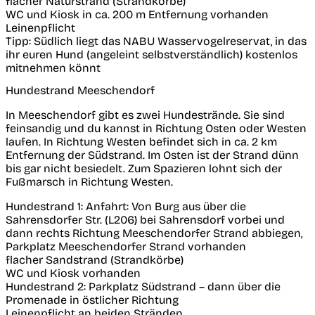
flacher Naturstrand (Strandkörbe)
WC und Kiosk in ca. 200 m Entfernung vorhanden
Leinenpflicht
Tipp:
Südlich liegt das NABU Wasservogelreservat, in das
ihr euren Hund (angeleint selbstverständlich) kostenlos
mitnehmen könnt
Hundestrand Meeschendorf
In Meeschendorf gibt es zwei Hundestrände. Sie sind
feinsandig und du kannst in Richtung Osten oder Westen
laufen. In Richtung Westen befindet sich in ca. 2 km
Entfernung der Südstrand. Im Osten ist der Strand dünn
bis gar nicht besiedelt. Zum Spazieren lohnt sich der
Fußmarsch in Richtung Westen.
Hundestrand 1:
Anfahrt: Von Burg aus über die
Sahrensdorfer Str. (L206) bei Sahrensdorf vorbei und
dann rechts Richtung Meeschendorfer Strand abbiegen,
Parkplatz Meeschendorfer Strand vorhanden
flacher Sandstrand (Strandkörbe)
WC und Kiosk vorhanden
Hundestrand 2:
Parkplatz Südstrand – dann über die
Promenade in östlicher Richtung
Leinenpflicht an beiden Stränden