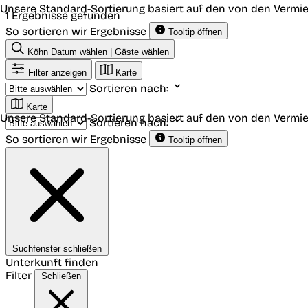
Unsere Standard-Sortierung basiert auf den von den Vermie
1 Ergebnisse gefunden
So sortieren wir Ergebnisse
Tooltip öffnen
Köhn
Datum wählen | Gäste wählen
Filter anzeigen
Karte
Sortieren nach:
Karte
Unsere Standard-Sortierung basiert auf den von den Vermie
Sortieren nach:
So sortieren wir Ergebnisse
Tooltip öffnen
Suchfenster schließen
Unterkunft finden
Filter
Schließen