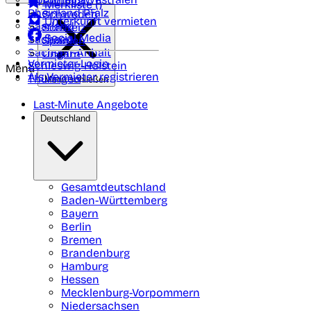
Portugal
Merkliste (
)
Rheinland Pfalz
Schweden
Unterkunft vermieten
Saarland
Schweiz
Social Media
Sachsen
Spanien
Sachsen-Anhalt
Ungarn
Vermieter-Login
Schleswig-Holstein
Menü
Als Vermieter registrieren
Thüringen
Menü schließen
Last-Minute Angebote
Deutschland
Gesamtdeutschland
Baden-Württemberg
Bayern
Berlin
Bremen
Brandenburg
Hamburg
Hessen
Mecklenburg-Vorpommern
Niedersachsen