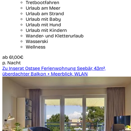
Tretbootfahren
Urlaub am Meer
Urlaub am Strand
Urlaub mit Baby
Urlaub mit Hund
Urlaub mit Kindern
Wander- und Kletterurlaub
Wasserski
Wellness
ab
61,00€
p. Nacht
Zu Inserat Ostsee Ferienwohnung Seebär, 43m²,
überdachter Balkon + Meerblick, WLAN