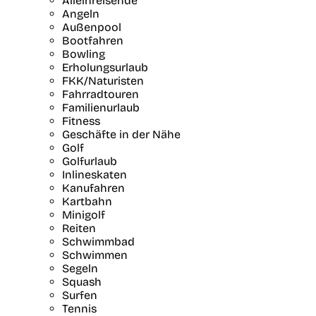
Alleinreisende
Angeln
Außenpool
Bootfahren
Bowling
Erholungsurlaub
FKK/Naturisten
Fahrradtouren
Familienurlaub
Fitness
Geschäfte in der Nähe
Golf
Golfurlaub
Inlineskaten
Kanufahren
Kartbahn
Minigolf
Reiten
Schwimmbad
Schwimmen
Segeln
Squash
Surfen
Tennis