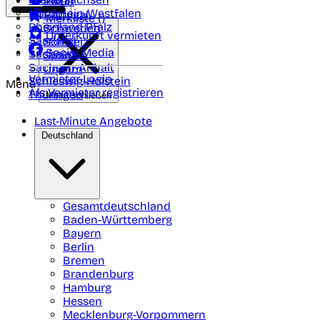
Polen
FAQ
Nordrhein-Westfalen
Portugal
Merkliste (
)
Rheinland Pfalz
Schweden
Unterkunft vermieten
Saarland
Schweiz
Social Media
Sachsen
Spanien
Sachsen-Anhalt
Ungarn
Vermieter-Login
Schleswig-Holstein
Menü
Als Vermieter registrieren
Thüringen
Menü schließen
Last-Minute Angebote
Deutschland
Gesamtdeutschland
Baden-Württemberg
Bayern
Berlin
Bremen
Brandenburg
Hamburg
Hessen
Mecklenburg-Vorpommern