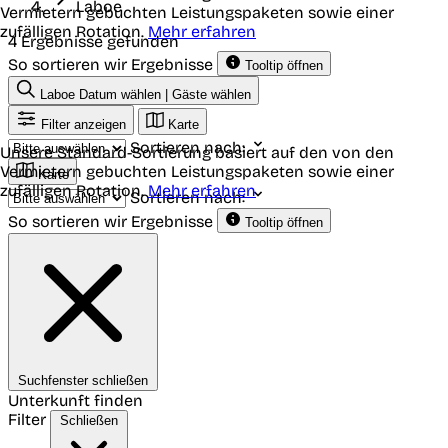
Laboe
Vermietern gebuchten Leistungspaketen sowie einer
zufälligen Rotation.
Mehr erfahren
4 Ergebnisse gefunden
So sortieren wir Ergebnisse
Tooltip öffnen
Laboe
Datum wählen | Gäste wählen
Filter anzeigen
Karte
Sortieren nach:
Unsere Standard-Sortierung basiert auf den von den
Vermietern gebuchten Leistungspaketen sowie einer
Karte
zufälligen Rotation.
Mehr erfahren
Sortieren nach:
So sortieren wir Ergebnisse
Tooltip öffnen
Suchfenster schließen
Unterkunft finden
Filter
Schließen