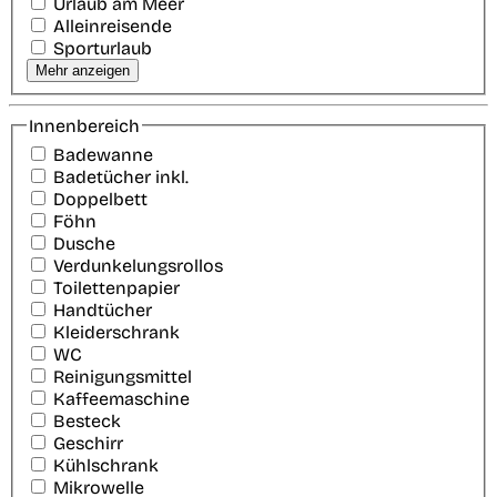
Urlaub am Meer
Alleinreisende
Sporturlaub
Mehr anzeigen
Innenbereich
Badewanne
Badetücher inkl.
Doppelbett
Föhn
Dusche
Verdunkelungsrollos
Toilettenpapier
Handtücher
Kleiderschrank
WC
Reinigungsmittel
Kaffeemaschine
Besteck
Geschirr
Kühlschrank
Mikrowelle