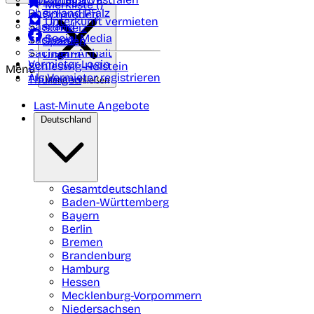
Portugal
Merkliste (
)
Rheinland Pfalz
Schweden
Unterkunft vermieten
Saarland
Schweiz
Social Media
Sachsen
Spanien
Sachsen-Anhalt
Ungarn
Vermieter-Login
Schleswig-Holstein
Menü
Als Vermieter registrieren
Thüringen
Menü schließen
Last-Minute Angebote
Deutschland
Gesamtdeutschland
Baden-Württemberg
Bayern
Berlin
Bremen
Brandenburg
Hamburg
Hessen
Mecklenburg-Vorpommern
Niedersachsen