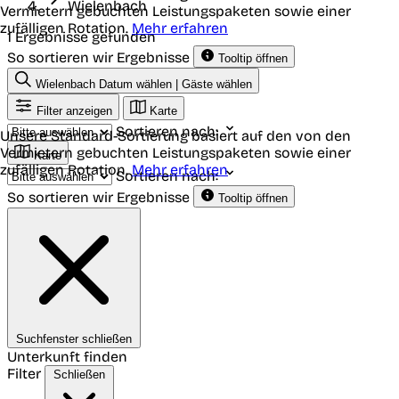
Wielenbach
Vermietern gebuchten Leistungspaketen sowie einer
zufälligen Rotation.
Mehr erfahren
1 Ergebnisse gefunden
So sortieren wir Ergebnisse
Tooltip öffnen
Wielenbach
Datum wählen | Gäste wählen
Filter anzeigen
Karte
Sortieren nach:
Unsere Standard-Sortierung basiert auf den von den
Vermietern gebuchten Leistungspaketen sowie einer
Karte
zufälligen Rotation.
Mehr erfahren
Sortieren nach:
So sortieren wir Ergebnisse
Tooltip öffnen
Suchfenster schließen
Unterkunft finden
Filter
Schließen