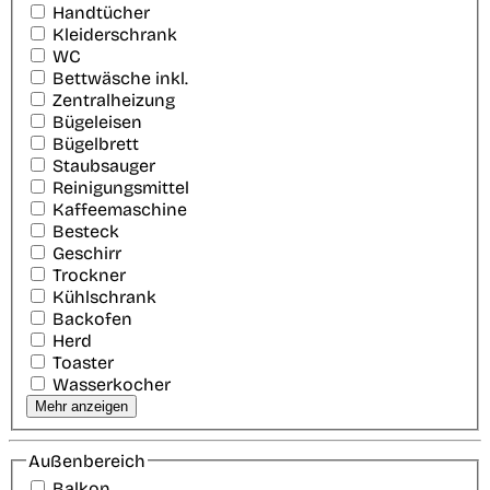
Handtücher
Kleiderschrank
WC
Bettwäsche inkl.
Zentralheizung
Bügeleisen
Bügelbrett
Staubsauger
Reinigungsmittel
Kaffeemaschine
Besteck
Geschirr
Trockner
Kühlschrank
Backofen
Herd
Toaster
Wasserkocher
Mehr anzeigen
Außenbereich
Balkon