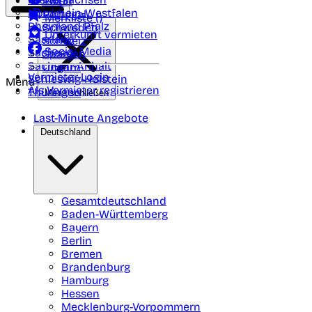
Polen
FAQ
Nordrhein-Westfalen
Portugal
Merkliste (
)
Rheinland Pfalz
Schweden
Unterkunft vermieten
Saarland
Schweiz
Social Media
Sachsen
Spanien
Sachsen-Anhalt
Ungarn
Vermieter-Login
Schleswig-Holstein
Menü
Als Vermieter registrieren
Thüringen
Menü schließen
Last-Minute Angebote
Deutschland
Gesamtdeutschland
Baden-Württemberg
Bayern
Berlin
Bremen
Brandenburg
Hamburg
Hessen
Mecklenburg-Vorpommern