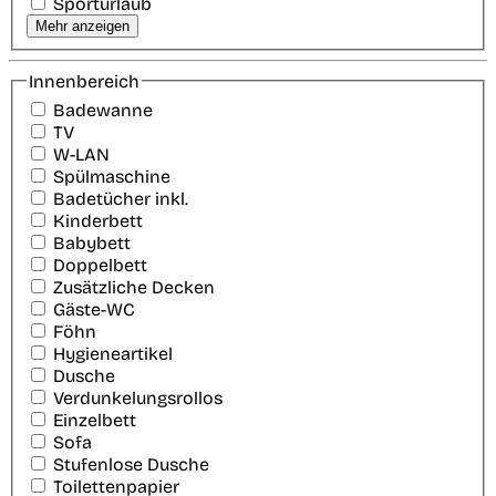
Sporturlaub
Mehr anzeigen
Innenbereich
Badewanne
TV
W-LAN
Spülmaschine
Badetücher inkl.
Kinderbett
Babybett
Doppelbett
Zusätzliche Decken
Gäste-WC
Föhn
Hygieneartikel
Dusche
Verdunkelungsrollos
Einzelbett
Sofa
Stufenlose Dusche
Toilettenpapier