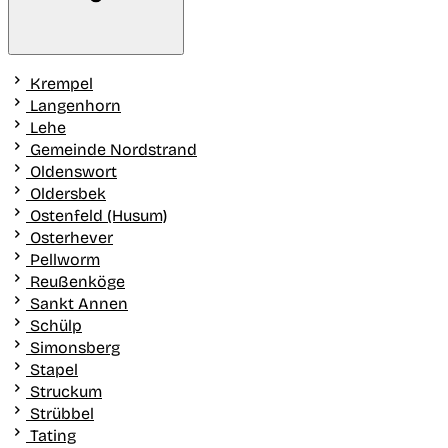
Krempel
Langenhorn
Lehe
Gemeinde Nordstrand
Oldenswort
Oldersbek
Ostenfeld (Husum)
Osterhever
Pellworm
Reußenköge
Sankt Annen
Schülp
Simonsberg
Stapel
Struckum
Strübbel
Tating