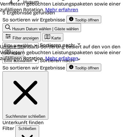
Husum
Vermietern gebuchten Leistungspaketen sowie einer
zufälligen Rotation.
Mehr erfahren
5 Ergebnisse gefunden
So sortieren wir Ergebnisse
Tooltip öffnen
Husum
Datum wählen | Gäste wählen
Filter anzeigen
Karte
Sortieren nach:
Unsere Standard-Sortierung basiert auf den von den
Vermietern gebuchten Leistungspaketen sowie einer
Karte
zufälligen Rotation.
Mehr erfahren
Sortieren nach:
So sortieren wir Ergebnisse
Tooltip öffnen
Suchfenster schließen
Unterkunft finden
Filter
Schließen