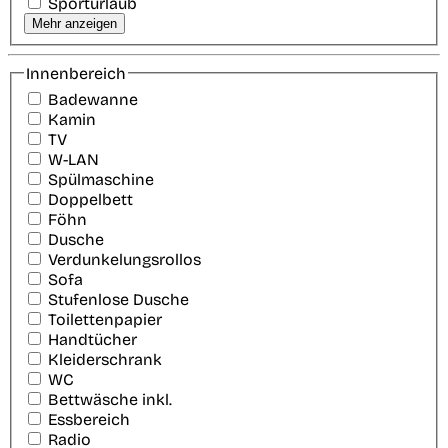
Sporturlaub
Mehr anzeigen
Innenbereich
Badewanne
Kamin
TV
W-LAN
Spülmaschine
Doppelbett
Föhn
Dusche
Verdunkelungsrollos
Sofa
Stufenlose Dusche
Toilettenpapier
Handtücher
Kleiderschrank
WC
Bettwäsche inkl.
Essbereich
Radio