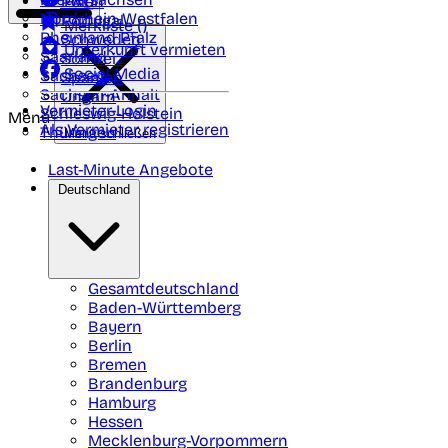
Polen
FAQ
Nordrhein-Westfalen
Portugal
Merkliste (
)
Rheinland Pfalz
Schweden
Unterkunft vermieten
Saarland
Schweiz
Social Media
Sachsen
Spanien
Sachsen-Anhalt
Ungarn
Vermieter-Login
Schleswig-Holstein
Menü
Als Vermieter registrieren
Thüringen
Menü schließen
Last-Minute Angebote
Deutschland
Gesamtdeutschland
Baden-Württemberg
Bayern
Berlin
Bremen
Brandenburg
Hamburg
Hessen
Mecklenburg-Vorpommern