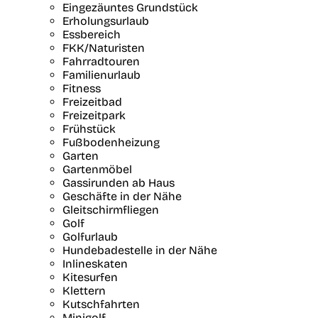
Eingezäuntes Grundstück
Erholungsurlaub
Essbereich
FKK/Naturisten
Fahrradtouren
Familienurlaub
Fitness
Freizeitbad
Freizeitpark
Frühstück
Fußbodenheizung
Garten
Gartenmöbel
Gassirunden ab Haus
Geschäfte in der Nähe
Gleitschirmfliegen
Golf
Golfurlaub
Hundebadestelle in der Nähe
Inlineskaten
Kitesurfen
Klettern
Kutschfahrten
Minigolf