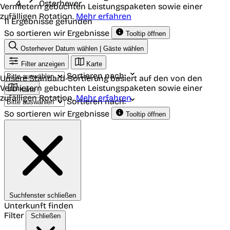
Osterhever
Vermietern gebuchten Leistungspaketen sowie einer
zufälligen Rotation.
Mehr erfahren
11 Ergebnisse gefunden
So sortieren wir Ergebnisse
Tooltip öffnen
Osterhever
Datum wählen | Gäste wählen
Filter anzeigen
Karte
Sortieren nach:
Unsere Standard-Sortierung basiert auf den von den
Vermietern gebuchten Leistungspaketen sowie einer
Karte
zufälligen Rotation.
Mehr erfahren
Sortieren nach:
So sortieren wir Ergebnisse
Tooltip öffnen
Suchfenster schließen
Unterkunft finden
Filter
Schließen