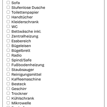
Sofa
Stufenlose Dusche
Toilettenpapier
Handtücher
Kleiderschrank
WC
Bettwäsche inkl.
Zentralheizung
Essbereich
Bügeleisen
Bügelbrett
Radio
Spind/Safe
Fußbodenheizung
Staubsauger
Reinigungsmittel
Kaffeemaschine
Besteck
Geschirr
Trockner
Kühlschrank
Mikrowelle