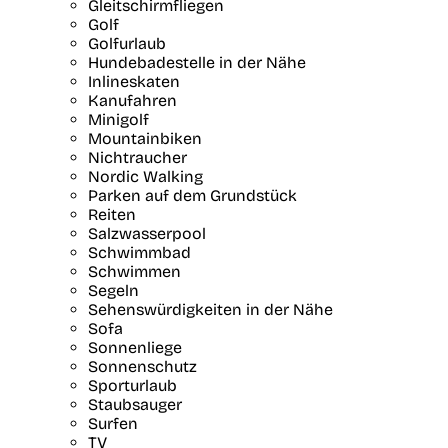
Gleitschirmfliegen
Golf
Golfurlaub
Hundebadestelle in der Nähe
Inlineskaten
Kanufahren
Minigolf
Mountainbiken
Nichtraucher
Nordic Walking
Parken auf dem Grundstück
Reiten
Salzwasserpool
Schwimmbad
Schwimmen
Segeln
Sehenswürdigkeiten in der Nähe
Sofa
Sonnenliege
Sonnenschutz
Sporturlaub
Staubsauger
Surfen
TV