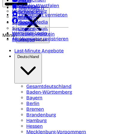
Polen
FAQ
Nordrhein-Westfalen
Portugal
Merkliste (
)
Rheinland Pfalz
Schweden
Unterkunft vermieten
Saarland
Schweiz
Social Media
Sachsen
Spanien
Sachsen-Anhalt
Ungarn
Vermieter-Login
Schleswig-Holstein
Menü
Als Vermieter registrieren
Thüringen
Menü schließen
Last-Minute Angebote
Deutschland
Gesamtdeutschland
Baden-Württemberg
Bayern
Berlin
Bremen
Brandenburg
Hamburg
Hessen
Mecklenburg-Vorpommern