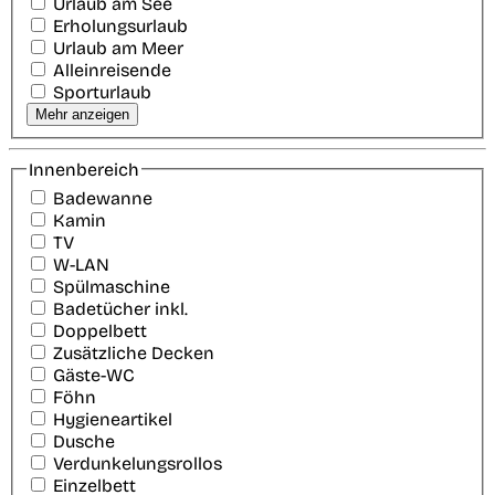
Urlaub am See
Erholungsurlaub
Urlaub am Meer
Alleinreisende
Sporturlaub
Mehr anzeigen
Innenbereich
Badewanne
Kamin
TV
W-LAN
Spülmaschine
Badetücher inkl.
Doppelbett
Zusätzliche Decken
Gäste-WC
Föhn
Hygieneartikel
Dusche
Verdunkelungsrollos
Einzelbett