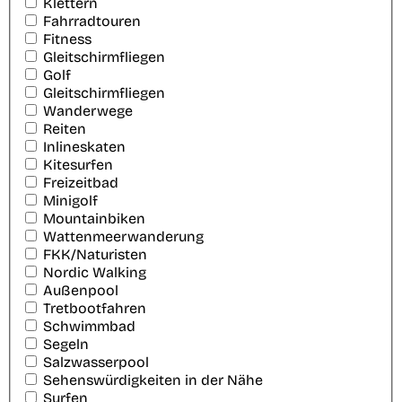
Klettern
Fahrradtouren
Fitness
Gleitschirmfliegen
Golf
Gleitschirmfliegen
Wanderwege
Reiten
Inlineskaten
Kitesurfen
Freizeitbad
Minigolf
Mountainbiken
Wattenmeerwanderung
FKK/Naturisten
Nordic Walking
Außenpool
Tretbootfahren
Schwimmbad
Segeln
Salzwasserpool
Sehenswürdigkeiten in der Nähe
Surfen