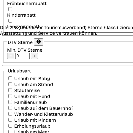
Frühbucherrabatt
Kinderrabatt
Langzeitrabatt
Die DTV (Deutscher Tourismusverband) Sterne Klassifizierun
Ausstattung und Service vertrauen können.
DTV Sterne
Min. DTV Sterne
−
+
Urlaubsart
Urlaub mit Baby
Urlaub am Strand
Städtereise
Urlaub mit Hund
Familienurlaub
Urlaub auf dem Bauernhof
Wander- und Kletterurlaub
Urlaub mit Kindern
Erholungsurlaub
Urlaub am Meer