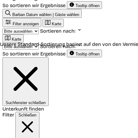
So sortieren wir Ergebnisse
Tooltip öffnen
Barban
Datum wählen | Gäste wählen
Filter anzeigen
Karte
Sortieren nach:
Karte
Unsere Standard-Sortierung basiert auf den von den Vermie
Sortieren nach:
So sortieren wir Ergebnisse
Tooltip öffnen
Suchfenster schließen
Unterkunft finden
Filter
Schließen