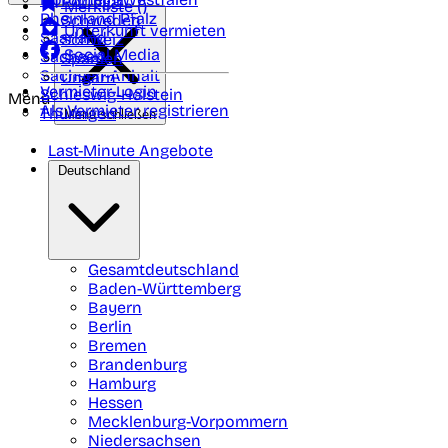
Portugal
Merkliste (
)
Rheinland Pfalz
Schweden
Unterkunft vermieten
Saarland
Schweiz
Social Media
Sachsen
Spanien
Sachsen-Anhalt
Ungarn
Vermieter-Login
Schleswig-Holstein
Menü
Als Vermieter registrieren
Thüringen
Menü schließen
Last-Minute Angebote
Deutschland
Gesamtdeutschland
Baden-Württemberg
Bayern
Berlin
Bremen
Brandenburg
Hamburg
Hessen
Mecklenburg-Vorpommern
Niedersachsen