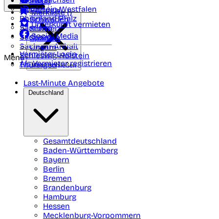
Polen
FAQ
Nordrhein-Westfalen
Portugal
Merkliste (
)
Rheinland Pfalz
Schweden
Unterkunft vermieten
Saarland
Schweiz
Social Media
Sachsen
Spanien
Sachsen-Anhalt
Ungarn
Vermieter-Login
Schleswig-Holstein
Menü
Als Vermieter registrieren
Thüringen
Menü schließen
Last-Minute Angebote
Deutschland
Gesamtdeutschland
Baden-Württemberg
Bayern
Berlin
Bremen
Brandenburg
Hamburg
Hessen
Mecklenburg-Vorpommern