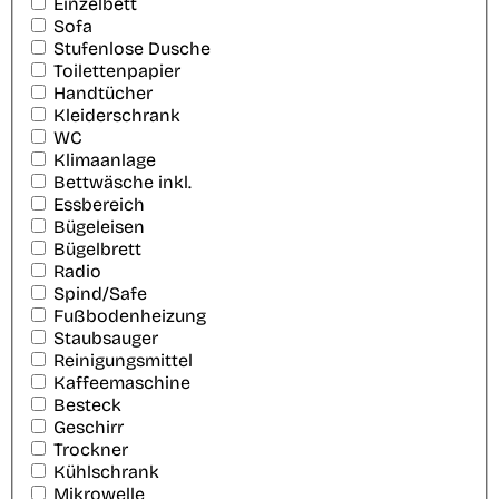
Einzelbett
Sofa
Stufenlose Dusche
Toilettenpapier
Handtücher
Kleiderschrank
WC
Klimaanlage
Bettwäsche inkl.
Essbereich
Bügeleisen
Bügelbrett
Radio
Spind/Safe
Fußbodenheizung
Staubsauger
Reinigungsmittel
Kaffeemaschine
Besteck
Geschirr
Trockner
Kühlschrank
Mikrowelle