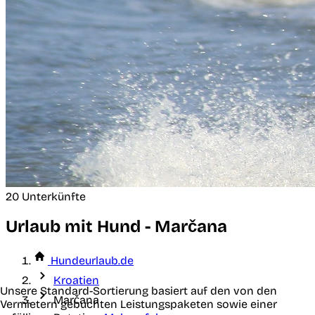
20 Unterkünfte
Urlaub mit Hund - Marčana
Hundeurlaub.de
Kroatien
Unsere Standard-Sortierung basiert auf den von den
Marčana
Vermietern gebuchten Leistungspaketen sowie einer