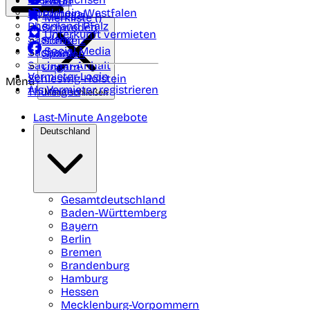
Polen
FAQ
Nordrhein-Westfalen
Portugal
Merkliste (
)
Rheinland Pfalz
Schweden
Unterkunft vermieten
Saarland
Schweiz
Social Media
Sachsen
Spanien
Sachsen-Anhalt
Ungarn
Vermieter-Login
Schleswig-Holstein
Menü
Als Vermieter registrieren
Thüringen
Menü schließen
Last-Minute Angebote
Deutschland
Gesamtdeutschland
Baden-Württemberg
Bayern
Berlin
Bremen
Brandenburg
Hamburg
Hessen
Mecklenburg-Vorpommern