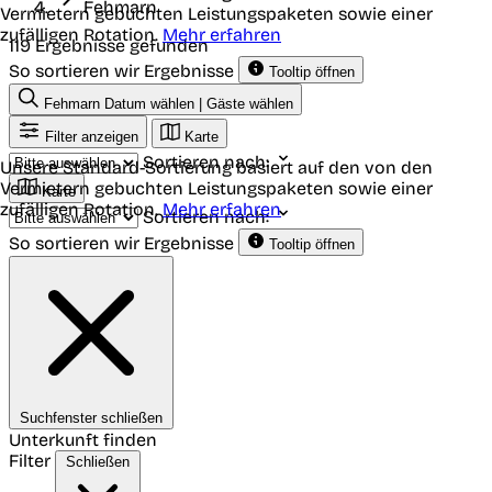
Fehmarn
Vermietern gebuchten Leistungspaketen sowie einer
zufälligen Rotation.
Mehr erfahren
119 Ergebnisse gefunden
So sortieren wir Ergebnisse
Tooltip öffnen
Fehmarn
Datum wählen | Gäste wählen
Filter anzeigen
Karte
Sortieren nach:
Unsere Standard-Sortierung basiert auf den von den
Vermietern gebuchten Leistungspaketen sowie einer
Karte
zufälligen Rotation.
Mehr erfahren
Sortieren nach:
So sortieren wir Ergebnisse
Tooltip öffnen
Suchfenster schließen
Unterkunft finden
Filter
Schließen