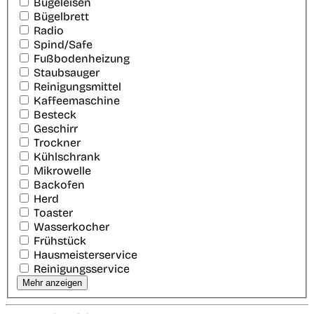
Bügeleisen
Bügelbrett
Radio
Spind/Safe
Fußbodenheizung
Staubsauger
Reinigungsmittel
Kaffeemaschine
Besteck
Geschirr
Trockner
Kühlschrank
Mikrowelle
Backofen
Herd
Toaster
Wasserkocher
Frühstück
Hausmeisterservice
Reinigungsservice
Mehr anzeigen