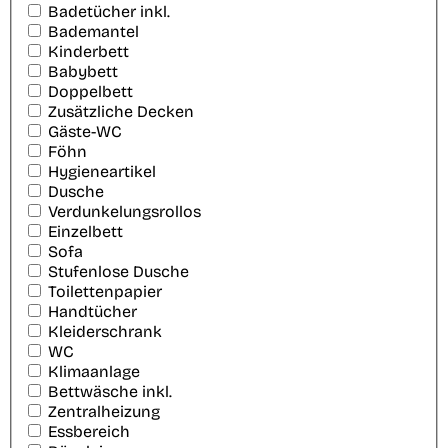
Badetücher inkl.
Bademantel
Kinderbett
Babybett
Doppelbett
Zusätzliche Decken
Gäste-WC
Föhn
Hygieneartikel
Dusche
Verdunkelungsrollos
Einzelbett
Sofa
Stufenlose Dusche
Toilettenpapier
Handtücher
Kleiderschrank
WC
Klimaanlage
Bettwäsche inkl.
Zentralheizung
Essbereich