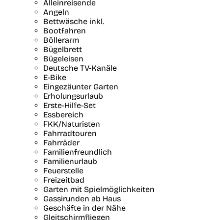
Alleinreisende
Angeln
Bettwäsche inkl.
Bootfahren
Böllerarm
Bügelbrett
Bügeleisen
Deutsche TV-Kanäle
E-Bike
Eingezäunter Garten
Erholungsurlaub
Erste-Hilfe-Set
Essbereich
FKK/Naturisten
Fahrradtouren
Fahrräder
Familienfreundlich
Familienurlaub
Feuerstelle
Freizeitbad
Garten mit Spielmöglichkeiten
Gassirunden ab Haus
Geschäfte in der Nähe
Gleitschirmfliegen