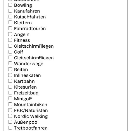
Bowling
Kanufahren
Kutschfahrten
Klettern
Fahrradtouren
Angeln
Fitness
Gleitschirmfliegen
Golf
Gleitschirmfliegen
Wanderwege
Reiten
Inlineskaten
Kartbahn
Kitesurfen
Freizeitbad
Minigolf
Mountainbiken
FKK/Naturisten
Nordic Walking
Außenpool
Tretbootfahren