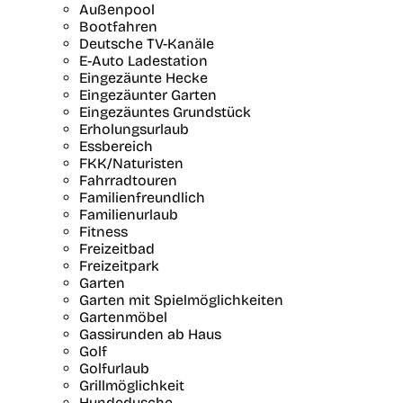
Außenpool
Bootfahren
Deutsche TV-Kanäle
E-Auto Ladestation
Eingezäunte Hecke
Eingezäunter Garten
Eingezäuntes Grundstück
Erholungsurlaub
Essbereich
FKK/Naturisten
Fahrradtouren
Familienfreundlich
Familienurlaub
Fitness
Freizeitbad
Freizeitpark
Garten
Garten mit Spielmöglichkeiten
Gartenmöbel
Gassirunden ab Haus
Golf
Golfurlaub
Grillmöglichkeit
Hundedusche