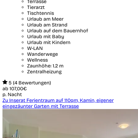
Terrasse
Tierarzt
Tischtennis
Urlaub am Meer
Urlaub am Strand
Urlaub auf dem Bauernhof
Urlaub mit Baby
Urlaub mit Kindern
W-LAN
Wanderwege
Wellness
Zaunhöhe: 1.2 m
Zentralheizung
5 (4 Bewertungen)
ab
107,00€
p. Nacht
Zu Inserat Ferientraum auf 110qm, Kamin, eigener
eingezäunter Garten mit Terrasse