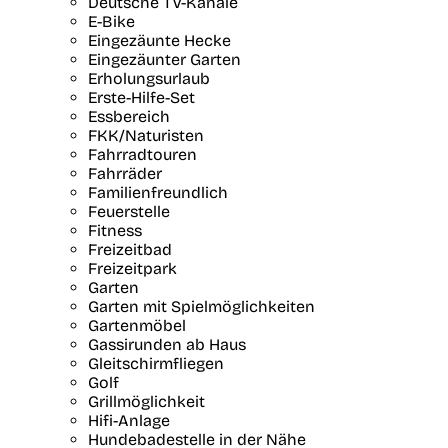
Deutsche TV-Kanäle
E-Bike
Eingezäunte Hecke
Eingezäunter Garten
Erholungsurlaub
Erste-Hilfe-Set
Essbereich
FKK/Naturisten
Fahrradtouren
Fahrräder
Familienfreundlich
Feuerstelle
Fitness
Freizeitbad
Freizeitpark
Garten
Garten mit Spielmöglichkeiten
Gartenmöbel
Gassirunden ab Haus
Gleitschirmfliegen
Golf
Grillmöglichkeit
Hifi-Anlage
Hundebadestelle in der Nähe