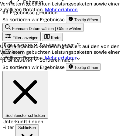
Fehmarn
Vermietern gebuchten Leistungspaketen sowie einer
zufälligen Rotation.
Mehr erfahren
119 Ergebnisse gefunden
So sortieren wir Ergebnisse
Tooltip öffnen
Fehmarn
Datum wählen | Gäste wählen
Filter anzeigen
Karte
Sortieren nach:
Unsere Standard-Sortierung basiert auf den von den
Vermietern gebuchten Leistungspaketen sowie einer
Karte
zufälligen Rotation.
Mehr erfahren
Sortieren nach:
So sortieren wir Ergebnisse
Tooltip öffnen
Suchfenster schließen
Unterkunft finden
Filter
Schließen