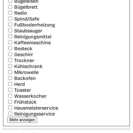
Bügeleisen
Bügelbrett
Radio
Spind/Safe
Fußbodenheizung
Staubsauger
Reinigungsmittel
Kaffeemaschine
Besteck
Geschirr
Trockner
Kühlschrank
Mikrowelle
Backofen
Herd
Toaster
Wasserkocher
Frühstück
Hausmeisterservice
Reinigungsservice
Mehr anzeigen