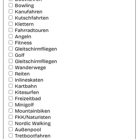
Bowling
Kanufahren
Kutschfahrten
Klettern
Fahrradtouren
Angeln
Fitness
Gleitschirmfliegen
Golf
Gleitschirmfliegen
Wanderwege
Reiten
Inlineskaten
Kartbahn
Kitesurfen
Freizeitbad
Minigolf
Mountainbiken
FKK/Naturisten
Nordic Walking
Außenpool
Tretbootfahren