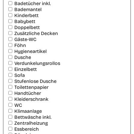
Badetücher inkl.
Bademantel
Kinderbett
Babybett
Doppelbett
Zusätzliche Decken
Gäste-WC
Föhn
Hygieneartikel
Dusche
Verdunkelungsrollos
Einzelbett
Sofa
Stufenlose Dusche
Toilettenpapier
Handtücher
Kleiderschrank
WC
Klimaanlage
Bettwäsche inkl.
Zentralheizung
Essbereich