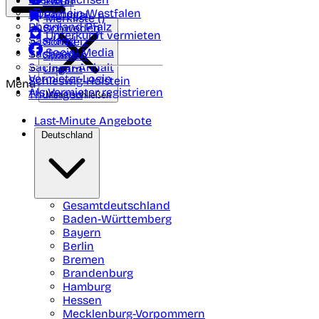
Polen
FAQ
Nordrhein-Westfalen
Portugal
Merkliste (
)
Rheinland Pfalz
Schweden
Unterkunft vermieten
Saarland
Schweiz
Social Media
Sachsen
Spanien
Sachsen-Anhalt
Ungarn
Vermieter-Login
Schleswig-Holstein
Menü
Als Vermieter registrieren
Thüringen
Menü schließen
Last-Minute Angebote
Deutschland
Gesamtdeutschland
Baden-Württemberg
Bayern
Berlin
Bremen
Brandenburg
Hamburg
Hessen
Mecklenburg-Vorpommern