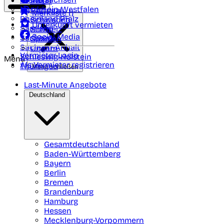
Polen
FAQ
Nordrhein-Westfalen
Portugal
Merkliste (
)
Rheinland Pfalz
Schweden
Unterkunft vermieten
Saarland
Schweiz
Social Media
Sachsen
Spanien
Sachsen-Anhalt
Ungarn
Vermieter-Login
Schleswig-Holstein
Menü
Als Vermieter registrieren
Thüringen
Menü schließen
Last-Minute Angebote
Deutschland
Gesamtdeutschland
Baden-Württemberg
Bayern
Berlin
Bremen
Brandenburg
Hamburg
Hessen
Mecklenburg-Vorpommern