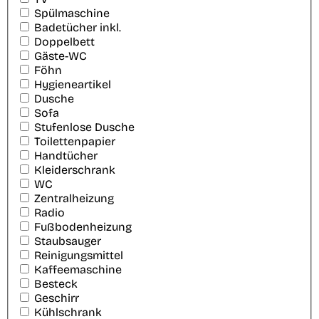
Spülmaschine
Badetücher inkl.
Doppelbett
Gäste-WC
Föhn
Hygieneartikel
Dusche
Sofa
Stufenlose Dusche
Toilettenpapier
Handtücher
Kleiderschrank
WC
Zentralheizung
Radio
Fußbodenheizung
Staubsauger
Reinigungsmittel
Kaffeemaschine
Besteck
Geschirr
Kühlschrank