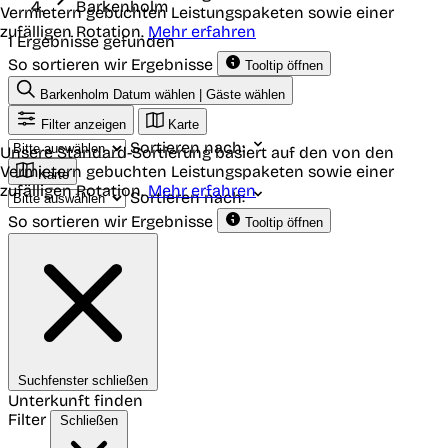
Barkenholm
Vermietern gebuchten Leistungspaketen sowie einer
zufälligen Rotation.
Mehr erfahren
1 Ergebnisse gefunden
So sortieren wir Ergebnisse
Tooltip öffnen
Barkenholm
Datum wählen | Gäste wählen
Filter anzeigen
Karte
Sortieren nach:
Unsere Standard-Sortierung basiert auf den von den
Vermietern gebuchten Leistungspaketen sowie einer
Karte
zufälligen Rotation.
Mehr erfahren
Sortieren nach:
So sortieren wir Ergebnisse
Tooltip öffnen
Suchfenster schließen
Unterkunft finden
Filter
Schließen