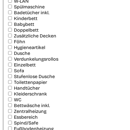
W-LAN
Spülmaschine
Badetücher inkl.
Kinderbett
Babybett
Doppelbett
Zusätzliche Decken
Föhn
Hygieneartikel
Dusche
Verdunkelungsrollos
Einzelbett
Sofa
Stufenlose Dusche
Toilettenpapier
Handtücher
Kleiderschrank
WC
Bettwäsche inkl.
Zentralheizung
Essbereich
Spind/Safe
Fußbodenheizung