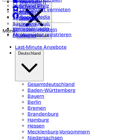
Portugal
Merkliste (
)
Rheinland Pfalz
Schweden
Unterkunft vermieten
Saarland
Schweiz
Social Media
Sachsen
Spanien
Sachsen-Anhalt
Ungarn
Vermieter-Login
Schleswig-Holstein
Menü
Als Vermieter registrieren
Thüringen
Menü schließen
Last-Minute Angebote
Deutschland
Gesamtdeutschland
Baden-Württemberg
Bayern
Berlin
Bremen
Brandenburg
Hamburg
Hessen
Mecklenburg-Vorpommern
Niedersachsen