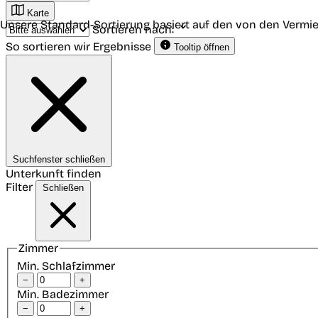
Karte
Unsere Standard-Sortierung basiert auf den von den Vermie
Sortieren nach:
So sortieren wir Ergebnisse
Tooltip öffnen
Suchfenster schließen
Unterkunft finden
Filter
Schließen
Zimmer
Min. Schlafzimmer
−
+
Min. Badezimmer
−
+