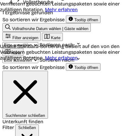
Vollrathsruhe
Vermietern gebuchten Leistungspaketen sowie einer
zufälligen Rotation.
Mehr erfahren
1 Ergebnisse gefunden
So sortieren wir Ergebnisse
Tooltip öffnen
Vollrathsruhe
Datum wählen | Gäste wählen
Filter anzeigen
Karte
Sortieren nach:
Unsere Standard-Sortierung basiert auf den von den
Vermietern gebuchten Leistungspaketen sowie einer
Karte
zufälligen Rotation.
Mehr erfahren
Sortieren nach:
So sortieren wir Ergebnisse
Tooltip öffnen
Suchfenster schließen
Unterkunft finden
Filter
Schließen