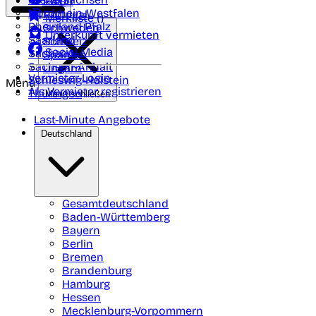
Polen
FAQ
Nordrhein-Westfalen
Portugal
Merkliste (
)
Rheinland Pfalz
Schweden
Unterkunft vermieten
Saarland
Schweiz
Social Media
Sachsen
Spanien
Sachsen-Anhalt
Ungarn
Vermieter-Login
Schleswig-Holstein
Menü
Als Vermieter registrieren
Thüringen
Menü schließen
Last-Minute Angebote
Deutschland
Gesamtdeutschland
Baden-Württemberg
Bayern
Berlin
Bremen
Brandenburg
Hamburg
Hessen
Mecklenburg-Vorpommern