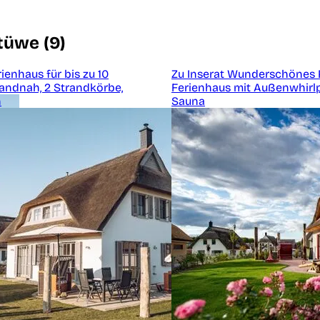
tüwe (9)
rienhaus für bis zu 10
Zu Inserat Wunderschönes 
randnah, 2 Strandkörbe,
Ferienhaus mit Außenwhirl
n
Sauna