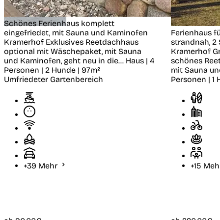
Schönes Ferienhaus komplett
eingefriedet, mit Sauna und Kaminofen
Ferienhaus fü
Kramerhof
Exklusives Reetdachhaus
strandnah, 2
optional mit Wäschepaket, mit Sauna
Kramerhof
G
und Kaminofen, geht neu in die...
Haus | 4
schönes Reet
Personen | 2 Hunde | 97m²
mit Sauna un
Umfriedeter Gartenbereich
Personen | 1 
+39 Mehr
+15 Me