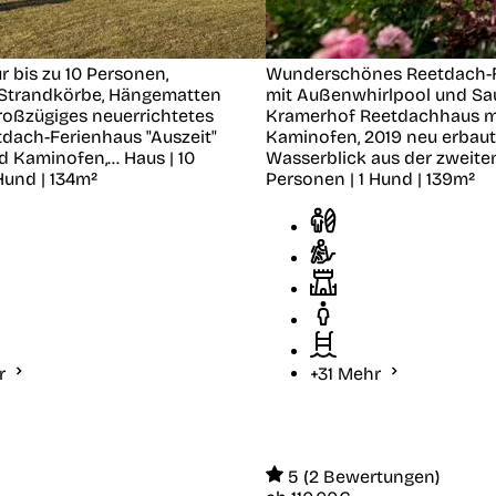
r bis zu 10 Personen,
Wunderschönes Reetdach-
 Strandkörbe, Hängematten
mit Außenwhirlpool und S
roßzügiges neuerrichtetes
Kramerhof
Reetdachhaus m
dach-Ferienhaus "Auszeit"
Kaminofen, 2019 neu erbaut.
d Kaminofen,...
Haus | 10
Wasserblick aus der zweiten
Hund | 134m²
Personen | 1 Hund | 139m²
hr
+31 Mehr
5 (2 Bewertungen)