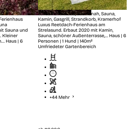
Luxus Ferienhaus, strandnah, Sauna,
Ferienhaus
Kamin, Gasgrill, Strandkorb,
Kramerhof
auna
Luxus Reetdach-Ferienhaus am
it Sauna und
Strelasund. Erbaut 2020 mit Kamin,
 Kleiner
Sauna, schöner Außenterrasse,...
Haus | 6
...
Haus | 6
Personen | 1 Hund | 140m²
Umfriedeter Gartenbereich
+44 Mehr