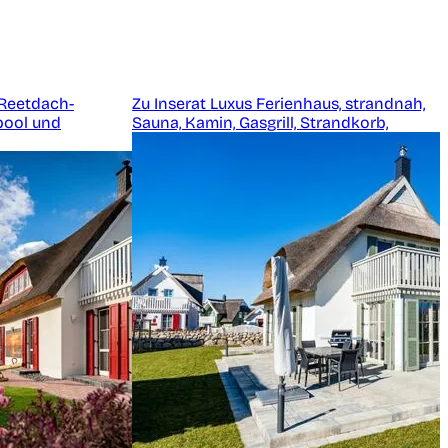
Reetdach-
Zu Inserat Luxus Ferienhaus, strandnah,
pool und
Sauna, Kamin, Gasgrill, Strandkorb,