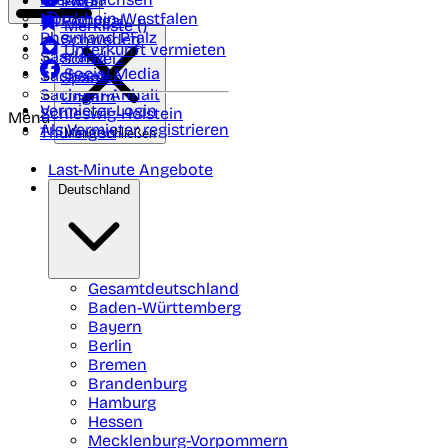
Polen
FAQ
Nordrhein-Westfalen
Portugal
Merkliste (
)
Rheinland Pfalz
Schweden
Unterkunft vermieten
Saarland
Schweiz
Social Media
Sachsen
Spanien
Sachsen-Anhalt
Ungarn
Vermieter-Login
Schleswig-Holstein
Menü
Als Vermieter registrieren
Thüringen
Menü schließen
Last-Minute Angebote
Deutschland
Gesamtdeutschland
Baden-Württemberg
Bayern
Berlin
Bremen
Brandenburg
Hamburg
Hessen
Mecklenburg-Vorpommern