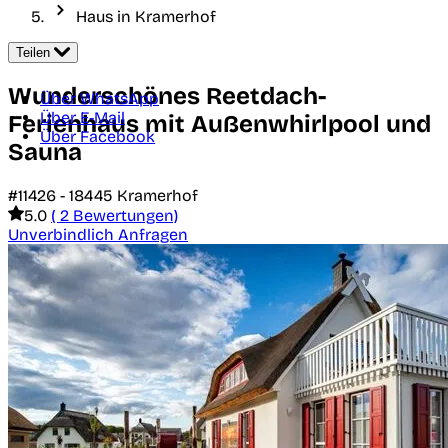
Haus in Kramerhof
Teilen
Wunderschönes Reetdach-
Über WhatsApp
Über E-Mail
Ferienhaus mit Außenwhirlpool und
Über Facebook
Sauna
#11426 -
18445
Kramerhof
5.0
( 2 Bewertungen)
Unverbindlich Anfragen