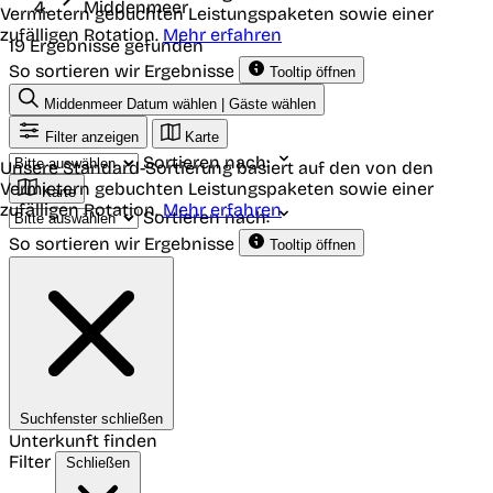
Middenmeer
Vermietern gebuchten Leistungspaketen sowie einer
zufälligen Rotation.
Mehr erfahren
19 Ergebnisse gefunden
So sortieren wir Ergebnisse
Tooltip öffnen
Middenmeer
Datum wählen | Gäste wählen
Filter anzeigen
Karte
Sortieren nach:
Unsere Standard-Sortierung basiert auf den von den
Vermietern gebuchten Leistungspaketen sowie einer
Karte
zufälligen Rotation.
Mehr erfahren
Sortieren nach:
So sortieren wir Ergebnisse
Tooltip öffnen
Suchfenster schließen
Unterkunft finden
Filter
Schließen