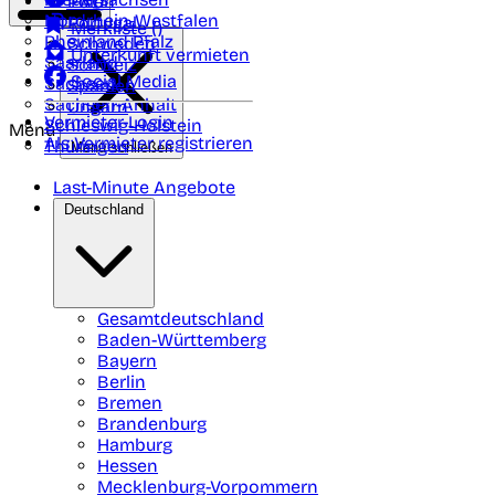
Polen
FAQ
Nordrhein-Westfalen
Portugal
Merkliste (
)
Rheinland Pfalz
Schweden
Unterkunft vermieten
Saarland
Schweiz
Social Media
Sachsen
Spanien
Sachsen-Anhalt
Ungarn
Vermieter-Login
Schleswig-Holstein
Menü
Als Vermieter registrieren
Thüringen
Menü schließen
Last-Minute Angebote
Deutschland
Gesamtdeutschland
Baden-Württemberg
Bayern
Berlin
Bremen
Brandenburg
Hamburg
Hessen
Mecklenburg-Vorpommern