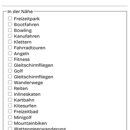
In der Nähe
Freizeitpark
Bootfahren
Bowling
Kanufahren
Klettern
Fahrradtouren
Angeln
Fitness
Gleitschirmfliegen
Golf
Gleitschirmfliegen
Wanderwege
Reiten
Inlineskaten
Kartbahn
Kitesurfen
Freizeitbad
Minigolf
Mountainbiken
Wattenmeerwanderung