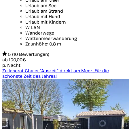
Urlaub am Meer
Urlaub am See
Urlaub am Strand
Urlaub mit Hund
Urlaub mit Kindern
W-LAN
Wanderwege
Wattenmeerwanderung
Zaunhöhe: 0.8 m
5 (10 Bewertungen)
ab
100,00€
p. Nacht
Zu Inserat Chalet "Auszeit" direkt am Meer...für die
schönste Zeit des Jahres!