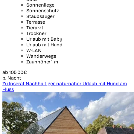
Sonnenliege
Sonnenschutz
Staubsauger
Terrasse
Tierarzt
Trockner
Urlaub mit Baby
Urlaub mit Hund
W-LAN
Wanderwege
Zaunhöhe: 1 m
ab
105,00€
p. Nacht
Zu Inserat Nachhaltiger, naturnaher Urlaub mit Hund am
Fluss