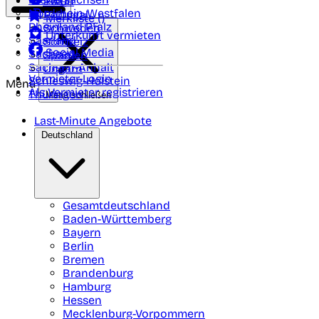
Polen
FAQ
Nordrhein-Westfalen
Portugal
Merkliste (
)
Rheinland Pfalz
Schweden
Unterkunft vermieten
Saarland
Schweiz
Social Media
Sachsen
Spanien
Sachsen-Anhalt
Ungarn
Vermieter-Login
Schleswig-Holstein
Menü
Als Vermieter registrieren
Thüringen
Menü schließen
Last-Minute Angebote
Deutschland
Gesamtdeutschland
Baden-Württemberg
Bayern
Berlin
Bremen
Brandenburg
Hamburg
Hessen
Mecklenburg-Vorpommern