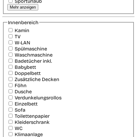
Sporturlaub
Mehr anzeigen
Innenbereich
Kamin
TV
W-LAN
Spülmaschine
Waschmaschine
Badetücher inkl.
Babybett
Doppelbett
Zusätzliche Decken
Föhn
Dusche
Verdunkelungsrollos
Einzelbett
Sofa
Toilettenpapier
Kleiderschrank
WC
Klimaanlage