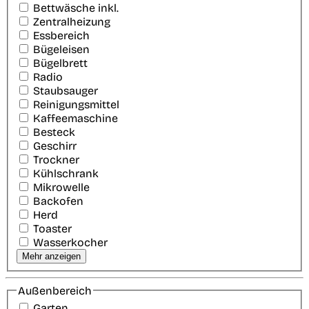
Bettwäsche inkl.
Zentralheizung
Essbereich
Bügeleisen
Bügelbrett
Radio
Staubsauger
Reinigungsmittel
Kaffeemaschine
Besteck
Geschirr
Trockner
Kühlschrank
Mikrowelle
Backofen
Herd
Toaster
Wasserkocher
Mehr anzeigen
Außenbereich
Garten