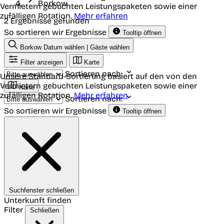
Borkow
Vermietern gebuchten Leistungspaketen sowie einer
zufälligen Rotation.
Mehr erfahren
2 Ergebnisse gefunden
So sortieren wir Ergebnisse
Tooltip öffnen
Borkow
Datum wählen | Gäste wählen
Filter anzeigen
Karte
Sortieren nach:
Unsere Standard-Sortierung basiert auf den von den
Vermietern gebuchten Leistungspaketen sowie einer
Karte
zufälligen Rotation.
Mehr erfahren
Sortieren nach:
So sortieren wir Ergebnisse
Tooltip öffnen
Suchfenster schließen
Unterkunft finden
Filter
Schließen