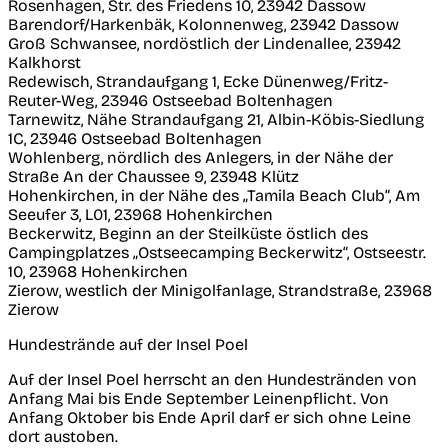
Rosenhagen, Str. des Friedens 10, 23942 Dassow
Barendorf/Harkenbäk, Kolonnenweg, 23942 Dassow
Groß Schwansee, nordöstlich der Lindenallee, 23942
Kalkhorst
Redewisch, Strandaufgang 1, Ecke Dünenweg/Fritz-
Reuter-Weg, 23946 Ostseebad Boltenhagen
Tarnewitz, Nähe Strandaufgang 21, Albin-Köbis-Siedlung
1C, 23946 Ostseebad Boltenhagen
Wohlenberg, nördlich des Anlegers, in der Nähe der
Straße An der Chaussee 9, 23948 Klütz
Hohenkirchen, in der Nähe des „Tamila Beach Club“, Am
Seeufer 3, L01, 23968 Hohenkirchen
Beckerwitz, Beginn an der Steilküste östlich des
Campingplatzes „Ostseecamping Beckerwitz“, Ostseestr.
10, 23968 Hohenkirchen
Zierow, westlich der Minigolfanlage, Strandstraße, 23968
Zierow
Hundestrände auf der Insel Poel
Auf der Insel Poel herrscht an den Hundestränden von
Anfang Mai bis Ende September Leinenpflicht. Von
Anfang Oktober bis Ende April darf er sich ohne Leine
dort austoben.