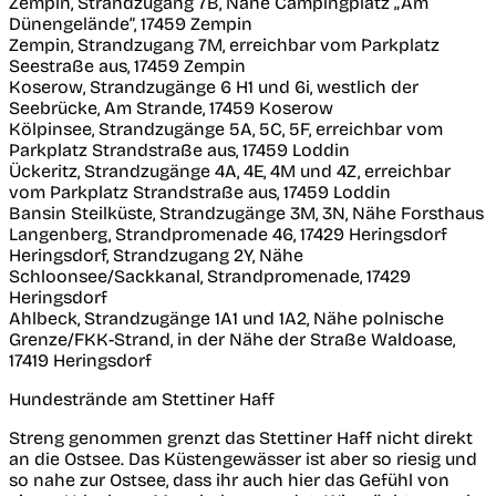
Zempin, Strandzugang 7B, Nähe Campingplatz „Am
Dünengelände“, 17459 Zempin
Zempin, Strandzugang 7M, erreichbar vom Parkplatz
Seestraße aus, 17459 Zempin
Koserow, Strandzugänge 6 H1 und 6i, westlich der
Seebrücke, Am Strande, 17459 Koserow
Kölpinsee, Strandzugänge 5A, 5C, 5F, erreichbar vom
Parkplatz Strandstraße aus, 17459 Loddin
Ückeritz, Strandzugänge 4A, 4E, 4M und 4Z, erreichbar
vom Parkplatz Strandstraße aus, 17459 Loddin
Bansin Steilküste, Strandzugänge 3M, 3N, Nähe Forsthaus
Langenberg, Strandpromenade 46, 17429 Heringsdorf
Heringsdorf, Strandzugang 2Y, Nähe
Schloonsee/Sackkanal, Strandpromenade, 17429
Heringsdorf
Ahlbeck, Strandzugänge 1A1 und 1A2, Nähe polnische
Grenze/FKK-Strand, in der Nähe der Straße Waldoase,
17419 Heringsdorf
Hundestrände am Stettiner Haff
Streng genommen grenzt das Stettiner Haff nicht direkt
an die Ostsee. Das Küstengewässer ist aber so riesig und
so nahe zur Ostsee, dass ihr auch hier das Gefühl von