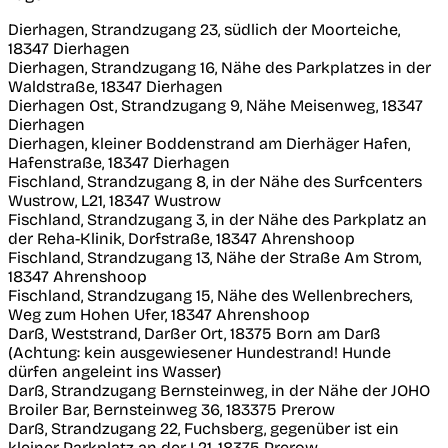
Dierhagen, Strandzugang 23, südlich der Moorteiche,
18347 Dierhagen
Dierhagen, Strandzugang 16, Nähe des Parkplatzes in der
Waldstraße, 18347 Dierhagen
Dierhagen Ost, Strandzugang 9, Nähe Meisenweg, 18347
Dierhagen
Dierhagen, kleiner Boddenstrand am Dierhäger Hafen,
Hafenstraße, 18347 Dierhagen
Fischland, Strandzugang 8, in der Nähe des Surfcenters
Wustrow, L21, 18347 Wustrow
Fischland, Strandzugang 3, in der Nähe des Parkplatz an
der Reha-Klinik, Dorfstraße, 18347 Ahrenshoop
Fischland, Strandzugang 13, Nähe der Straße Am Strom,
18347 Ahrenshoop
Fischland, Strandzugang 15, Nähe des Wellenbrechers,
Weg zum Hohen Ufer, 18347 Ahrenshoop
Darß, Weststrand, Darßer Ort, 18375 Born am Darß
(Achtung: kein ausgewiesener Hundestrand! Hunde
dürfen angeleint ins Wasser)
Darß, Strandzugang Bernsteinweg, in der Nähe der JOHO
Broiler Bar, Bernsteinweg 36, 183375 Prerow
Darß, Strandzugang 22, Fuchsberg, gegenüber ist ein
kleiner Parkplatz an der L21, 18375 Prerow