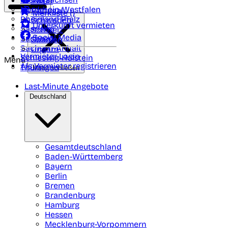
Polen
FAQ
Nordrhein-Westfalen
Portugal
Merkliste (
)
Rheinland Pfalz
Schweden
Unterkunft vermieten
Saarland
Schweiz
Social Media
Sachsen
Spanien
Sachsen-Anhalt
Ungarn
Vermieter-Login
Schleswig-Holstein
Menü
Als Vermieter registrieren
Thüringen
Menü schließen
Last-Minute Angebote
Deutschland
Gesamtdeutschland
Baden-Württemberg
Bayern
Berlin
Bremen
Brandenburg
Hamburg
Hessen
Mecklenburg-Vorpommern