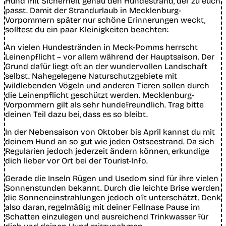
Hund mit Sicherheit genau den Hundestrand, der zu euch
passt. Damit der Strandurlaub in Mecklenburg-
Vorpommern später nur schöne Erinnerungen weckt,
solltest du ein paar Kleinigkeiten beachten:
An vielen Hundestränden in Meck-Pomms herrscht
Leinenpflicht – vor allem während der Hauptsaison. Der
Grund dafür liegt oft an der wundervollen Landschaft
selbst. Nahegelegene Naturschutzgebiete mit
wildlebenden Vögeln und anderen Tieren sollen durch
die Leinenpflicht geschützt werden. Mecklenburg-
Vorpommern gilt als sehr hundefreundlich. Trag bitte
deinen Teil dazu bei, dass es so bleibt.
In der Nebensaison von Oktober bis April kannst du mit
deinem Hund an so gut wie jeden Ostseestrand. Da sich
Regularien jedoch jederzeit ändern können, erkundige
dich lieber vor Ort bei der Tourist-Info.
Gerade die Inseln Rügen und Usedom sind für ihre vielen
Sonnenstunden bekannt. Durch die leichte Brise werden
die Sonneneinstrahlungen jedoch oft unterschätzt. Denk
also daran, regelmäßig mit deiner Fellnase Pause im
Schatten einzulegen und ausreichend Trinkwasser für