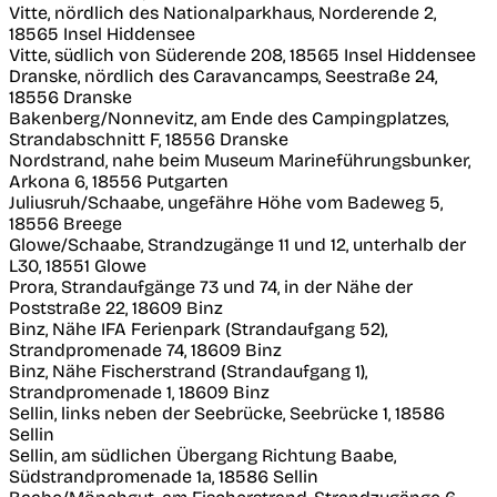
Vitte, nördlich des Nationalparkhaus, Norderende 2,
18565 Insel Hiddensee
Vitte, südlich von Süderende 208, 18565 Insel Hiddensee
Dranske, nördlich des Caravancamps, Seestraße 24,
18556 Dranske
Bakenberg/Nonnevitz, am Ende des Campingplatzes,
Strandabschnitt F, 18556 Dranske
Nordstrand, nahe beim Museum Marineführungsbunker,
Arkona 6, 18556 Putgarten
Juliusruh/Schaabe, ungefähre Höhe vom Badeweg 5,
18556 Breege
Glowe/Schaabe, Strandzugänge 11 und 12, unterhalb der
L30, 18551 Glowe
Prora, Strandaufgänge 73 und 74, in der Nähe der
Poststraße 22, 18609 Binz
Binz, Nähe IFA Ferienpark (Strandaufgang 52),
Strandpromenade 74, 18609 Binz
Binz, Nähe Fischerstrand (Strandaufgang 1),
Strandpromenade 1, 18609 Binz
Sellin, links neben der Seebrücke, Seebrücke 1, 18586
Sellin
Sellin, am südlichen Übergang Richtung Baabe,
Südstrandpromenade 1a, 18586 Sellin