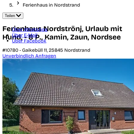
Ferienhaus in Nordstrand
Teilen
Ferienhaus Nordströnj, Urlaub mit
Über WhatsApp
Über E-Mail
Hund, - 8 P., Kamin, Zaun, Nordsee
Über Facebook
#10780 -
Gaikebüll 11,
25845
Nordstrand
Unverbindlich Anfragen