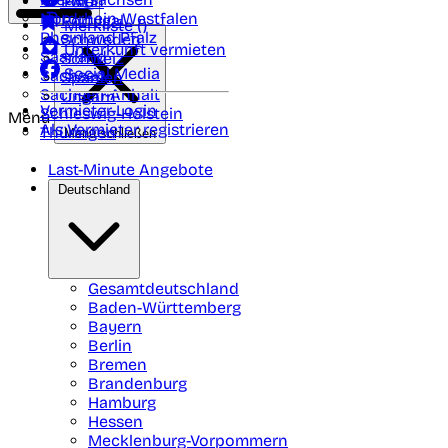
Polen
FAQ
Nordrhein-Westfalen
Portugal
Merkliste (
)
Rheinland Pfalz
Schweden
Unterkunft vermieten
Saarland
Schweiz
Social Media
Sachsen
Spanien
Sachsen-Anhalt
Ungarn
Vermieter-Login
Schleswig-Holstein
Menü
Als Vermieter registrieren
Thüringen
Menü schließen
Last-Minute Angebote
Deutschland
Gesamtdeutschland
Baden-Württemberg
Bayern
Berlin
Bremen
Brandenburg
Hamburg
Hessen
Mecklenburg-Vorpommern