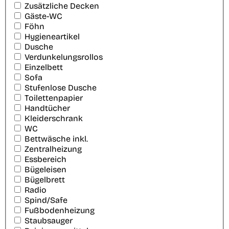
Zusätzliche Decken
Gäste-WC
Föhn
Hygieneartikel
Dusche
Verdunkelungsrollos
Einzelbett
Sofa
Stufenlose Dusche
Toilettenpapier
Handtücher
Kleiderschrank
WC
Bettwäsche inkl.
Zentralheizung
Essbereich
Bügeleisen
Bügelbrett
Radio
Spind/Safe
Fußbodenheizung
Staubsauger