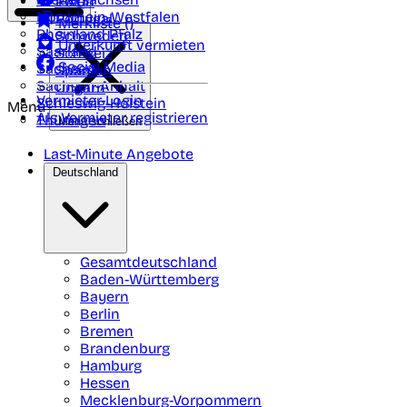
Polen
FAQ
Nordrhein-Westfalen
Portugal
Merkliste (
)
Rheinland Pfalz
Schweden
Unterkunft vermieten
Saarland
Schweiz
Social Media
Sachsen
Spanien
Sachsen-Anhalt
Ungarn
Vermieter-Login
Schleswig-Holstein
Menü
Als Vermieter registrieren
Thüringen
Menü schließen
Last-Minute Angebote
Deutschland
Gesamtdeutschland
Baden-Württemberg
Bayern
Berlin
Bremen
Brandenburg
Hamburg
Hessen
Mecklenburg-Vorpommern