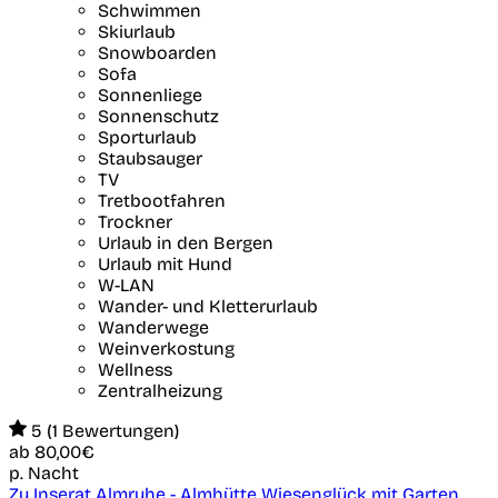
Schwimmen
Skiurlaub
Snowboarden
Sofa
Sonnenliege
Sonnenschutz
Sporturlaub
Staubsauger
TV
Tretbootfahren
Trockner
Urlaub in den Bergen
Urlaub mit Hund
W-LAN
Wander- und Kletterurlaub
Wanderwege
Weinverkostung
Wellness
Zentralheizung
5 (1 Bewertungen)
ab
80,00€
p. Nacht
Zu Inserat Almruhe - Almhütte Wiesenglück mit Garten