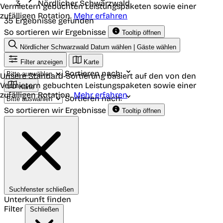
Nördlicher Schwarzwald
Vermietern gebuchten Leistungspaketen sowie einer
zufälligen Rotation.
Mehr erfahren
35 Ergebnisse gefunden
So sortieren wir Ergebnisse
Tooltip öffnen
Nördlicher Schwarzwald
Datum wählen | Gäste wählen
Filter anzeigen
Karte
Sortieren nach:
Unsere Standard-Sortierung basiert auf den von den
Vermietern gebuchten Leistungspaketen sowie einer
Karte
zufälligen Rotation.
Mehr erfahren
Sortieren nach:
So sortieren wir Ergebnisse
Tooltip öffnen
Suchfenster schließen
Unterkunft finden
Filter
Schließen