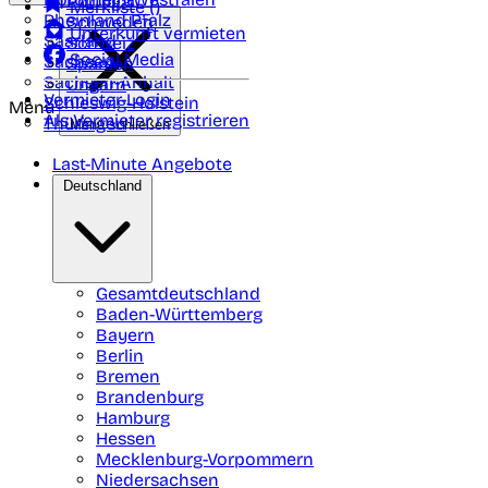
Portugal
Merkliste (
)
Rheinland Pfalz
Schweden
Unterkunft vermieten
Saarland
Schweiz
Social Media
Sachsen
Spanien
Sachsen-Anhalt
Ungarn
Vermieter-Login
Schleswig-Holstein
Menü
Als Vermieter registrieren
Thüringen
Menü schließen
Last-Minute Angebote
Deutschland
Gesamtdeutschland
Baden-Württemberg
Bayern
Berlin
Bremen
Brandenburg
Hamburg
Hessen
Mecklenburg-Vorpommern
Niedersachsen