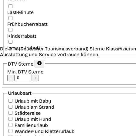
Last-Minute
Frühbucherrabatt
Kinderrabatt
Langzeitrabatt
Die DTV (Deutscher Tourismusverband) Sterne Klassifizierun
Ausstattung und Service vertrauen können.
DTV Sterne
Min. DTV Sterne
−
+
Urlaubsart
Urlaub mit Baby
Urlaub am Strand
Städtereise
Urlaub mit Hund
Familienurlaub
Wander- und Kletterurlaub