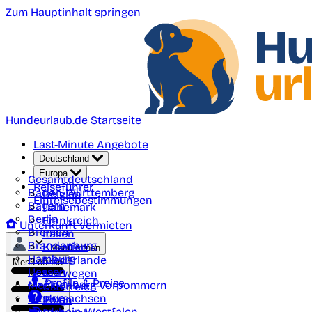
Zum Hauptinhalt springen
Hundeurlaub.de Startseite
Last-Minute Angebote
Deutschland
Europa
Gesamtdeutschland
Reiseführer
Baden-Württemberg
Belgien
Einreisebestimmungen
Bayern
Dänemark
Berlin
Frankreich
Unterkunft vermieten
Bremen
Italien
Brandenburg
Kroatien
Menü öffnen
Hamburg
Niederlande
Menü öffnen
Hessen
Norwegen
Profile & Preise
Mecklenburg-Vorpommern
Österreich
Niedersachsen
Polen
FAQ
Nordrhein-Westfalen