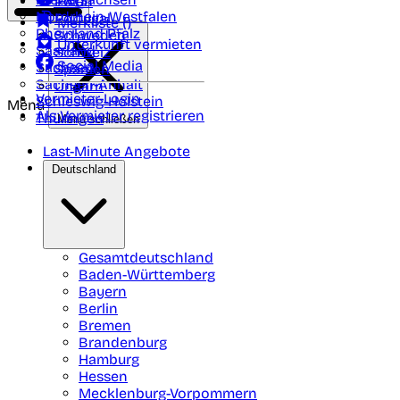
Polen
FAQ
Nordrhein-Westfalen
Portugal
Merkliste (
)
Rheinland Pfalz
Schweden
Unterkunft vermieten
Saarland
Schweiz
Social Media
Sachsen
Spanien
Sachsen-Anhalt
Ungarn
Vermieter-Login
Schleswig-Holstein
Menü
Als Vermieter registrieren
Thüringen
Menü schließen
Last-Minute Angebote
Deutschland
Gesamtdeutschland
Baden-Württemberg
Bayern
Berlin
Bremen
Brandenburg
Hamburg
Hessen
Mecklenburg-Vorpommern