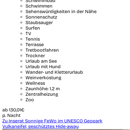
Schwimmbad
Schwimmen
Sehenswürdigkeiten in der Nähe
Sonnenschutz
Staubsauger
Surfen
TV
Tennis
Terrasse
Tretbootfahren
Trockner
Urlaub am See
Urlaub mit Hund
Wander- und Kletterurlaub
Weinverkostung
Wellness
Zaunhöhe: 1.2 m
Zentralheizung
Zoo
ab
130,01€
p. Nacht
Zu Inserat Sonnige FeWo im UNESCO Geopark
Vulkaneifel, geschütztes Hide-away