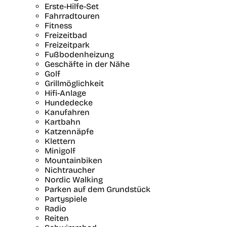
Erste-Hilfe-Set
Fahrradtouren
Fitness
Freizeitbad
Freizeitpark
Fußbodenheizung
Geschäfte in der Nähe
Golf
Grillmöglichkeit
Hifi-Anlage
Hundedecke
Kanufahren
Kartbahn
Katzennäpfe
Klettern
Minigolf
Mountainbiken
Nichtraucher
Nordic Walking
Parken auf dem Grundstück
Partyspiele
Radio
Reiten