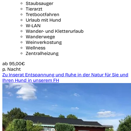
Staubsauger
Tierarzt
Tretbootfahren
Urlaub mit Hund
W-LAN
Wander- und Kletterurlaub
Wanderwege
Weinverkostung
Wellness
Zentralheizung
ab
95,00€
p. Nacht
Zu Inserat Entspannung und Ruhe in der Natur für Sie und
Ihren Hund in unserem FH