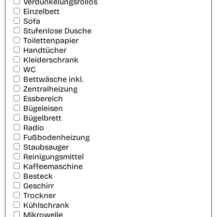
Verdunkelungsrollos
Einzelbett
Sofa
Stufenlose Dusche
Toilettenpapier
Handtücher
Kleiderschrank
WC
Bettwäsche inkl.
Zentralheizung
Essbereich
Bügeleisen
Bügelbrett
Radio
Fußbodenheizung
Staubsauger
Reinigungsmittel
Kaffeemaschine
Besteck
Geschirr
Trockner
Kühlschrank
Mikrowelle