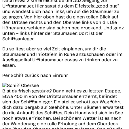
Nach etwa 2 km erreichst du die Abzweigung zur
Urftstaumauer. Hier sagst du dem Eifelsteig „good bye“
und wendest dich nach links, um auf die Staumauer zu
gelangen. Von hier oben hast du einen tollen Blick auf
den Urftsee rechts und den Obersee links von dir. Die
Höhenunterschiede sind schon beeinruckend. Und ganz
unten – links hinter der Staumauer: Dort ist der
Schiffsanleger.
Du solltest aber so viel Zeit einplanen, um dir die
Staumauer und Infotafeln in Ruhe anzuschauen oder im
Ausflugsolkal Urftstaumauer etwas zu trinken oder zu
essen.
Per Schiff zurück nach Einruhr
Bist du frisch gestärkt? Dann geht es zu letzten Etappe.
Etwa 400 m von der Urftstaumauer entfernt, befindet
sich der Schiffsanleger. Ein steiler, schottiger Weg führt
dich dazu bergab auf Seehöhe. Unter Bäumen erwartest
du die Ankunft des Schiffes. Dein Hund wird sich im See
noch etwas erfrischen. Bei schönem Wetter ist es nach
der Wanderung eine tolle Erholung auf dem Oberdeck