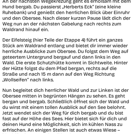
An der nächsten Wegekrezung geht es erholsam mit dem
Hund bergab. Du passierst „Herberts Eck“ (eine kleine
Ruhebank) und genießt den herrlichen Blick über Einruhr
und den Obersee. Nach dieser kurzen Pause lädt dich der
Weg nun an der nächsten Gabelung nach rechts zum
Waldrand hinauf ein.
Der Eifelsteig (hier Teile der Etappe 4) führt ein ganzes
Stück am Waldrand entlang und bietet dir immer wieder
herrliche Ausblicke zum Obersee. Du folgst dem Weg auf
geteertem Untergrund bergauf und dann links in den
Wald. Die erste Schutzhütte kommt in Sichtweite. Hinter
der Hütte folgst du dem Pfad bergan, rechts auf die
Straße und nach 15 m dann auf den Weg Richtung
„Wollseifen“ nach links.
Nun begleitet dich herrlicher Wald und zur Linken ist der
Obersee mitten in begrünten Hängen zu sehen. Es geht
bergan und bergab. Schließlich öffnet sich der Wald und
du wirst mit einem tollen Ausblick auf den See belohnt.
Jetzt wendet sich der Weg für dich bergab und du bist
fast auf der Höhe des Sees. Hier bietet sich für dich und
deinen Hund eine Möglichkeit, sich im kühlen Nass zu
erfrischen. An einigen Stellen ist auch etwas Wiese –