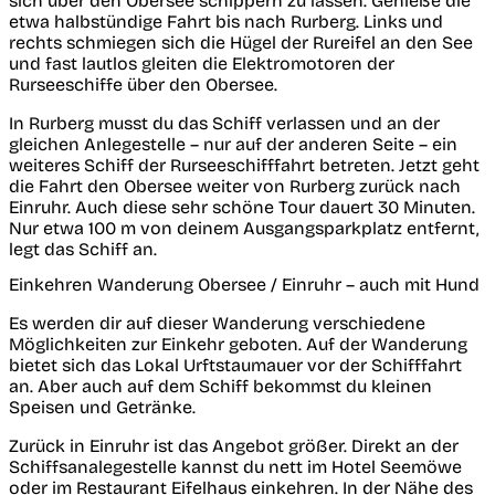
sich über den Obersee schippern zu lassen. Genieße die
etwa halbstündige Fahrt bis nach Rurberg. Links und
rechts schmiegen sich die Hügel der Rureifel an den See
und fast lautlos gleiten die Elektromotoren der
Rurseeschiffe über den Obersee.
In Rurberg musst du das Schiff verlassen und an der
gleichen Anlegestelle – nur auf der anderen Seite – ein
weiteres Schiff der Rurseeschifffahrt betreten. Jetzt geht
die Fahrt den Obersee weiter von Rurberg zurück nach
Einruhr. Auch diese sehr schöne Tour dauert 30 Minuten.
Nur etwa 100 m von deinem Ausgangsparkplatz entfernt,
legt das Schiff an.
Einkehren Wanderung Obersee / Einruhr – auch mit Hund
Es werden dir auf dieser Wanderung verschiedene
Möglichkeiten zur Einkehr geboten. Auf der Wanderung
bietet sich das Lokal Urftstaumauer vor der Schifffahrt
an. Aber auch auf dem Schiff bekommst du kleinen
Speisen und Getränke.
Zurück in Einruhr ist das Angebot größer. Direkt an der
Schiffsanalegestelle kannst du nett im Hotel Seemöwe
oder im Restaurant Eifelhaus einkehren. In der Nähe des