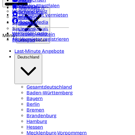
Polen
FAQ
Nordrhein-Westfalen
Portugal
Merkliste (
)
Rheinland Pfalz
Schweden
Unterkunft vermieten
Saarland
Schweiz
Social Media
Sachsen
Spanien
Sachsen-Anhalt
Ungarn
Vermieter-Login
Schleswig-Holstein
Menü
Als Vermieter registrieren
Thüringen
Menü schließen
Last-Minute Angebote
Deutschland
Gesamtdeutschland
Baden-Württemberg
Bayern
Berlin
Bremen
Brandenburg
Hamburg
Hessen
Mecklenburg-Vorpommern